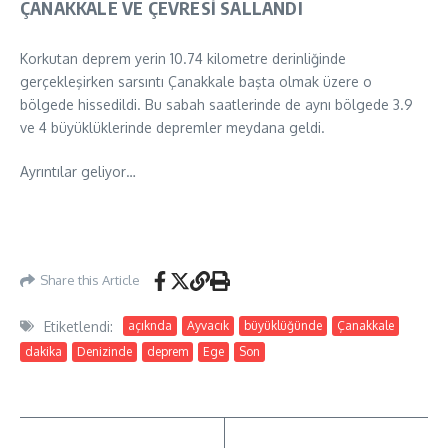
ÇANAKKALE VE ÇEVRESİ SALLANDI
Korkutan deprem yerin 10.74 kilometre derinliğinde
gerçekleşirken sarsıntı Çanakkale başta olmak üzere o
bölgede hissedildi. Bu sabah saatlerinde de aynı bölgede 3.9
ve 4 büyüklüklerinde depremler meydana geldi.
Ayrıntılar geliyor…
Share this Article
Etiketlendi:
açıknda
Ayvacık
büyüklüğünde
Çanakkale
dakika
Denizinde
deprem
Ege
Son