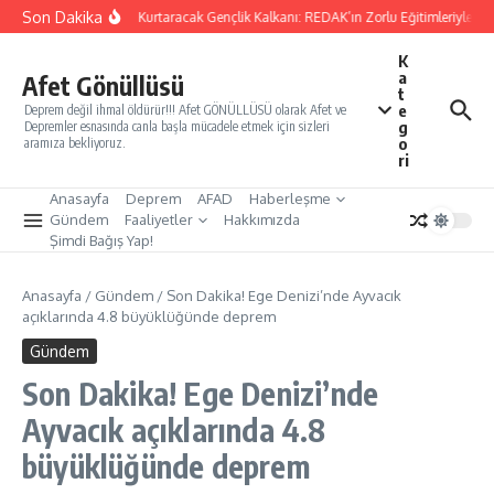
İçeriğe atla
Son Dakika
Yarınları Kurtaracak Gençlik Kalkanı: REDAK’ın Zorlu Eğitimleriyle Tür
K
a
Afet Gönüllüsü
t
e
Deprem değil ihmal öldürür!!! Afet GÖNÜLLÜSÜ olarak Afet ve
g
Depremler esnasında canla başla mücadele etmek için sizleri
o
aramıza bekliyoruz.
ri
Anasayfa
Deprem
AFAD
Haberleşme
Gündem
Faaliyetler
Hakkımızda
Şimdi Bağış Yap!
Anasayfa
/
Gündem
/
Son Dakika! Ege Denizi’nde Ayvacık
açıklarında 4.8 büyüklüğünde deprem
Gündem
Son Dakika! Ege Denizi’nde
Ayvacık açıklarında 4.8
büyüklüğünde deprem