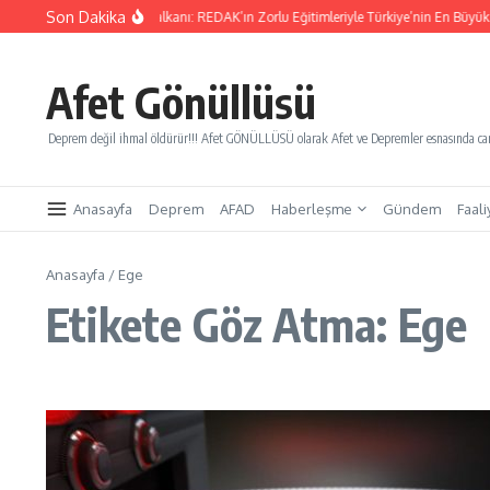
İçeriğe atla
Son Dakika
ı Kurtaracak Gençlik Kalkanı: REDAK’ın Zorlu Eğitimleriyle Türkiye’nin En Büyük Afet
Afet Gönüllüsü
Deprem değil ihmal öldürür!!! Afet GÖNÜLLÜSÜ olarak Afet ve Depremler esnasında canl
Anasayfa
Deprem
AFAD
Haberleşme
Gündem
Faali
Anasayfa
/
Ege
Etikete Göz Atma: Ege