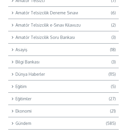
Amatör Telsizci
(7)
Amatör Telsizcilik Deneme Sınavı
(6)
Amatör Telsizcilik e-Sınav Kılavuzu
(2)
Amatör Telsizcilik Soru Bankası
(3)
Asayiş
(18)
Bilgi Bankası
(3)
Dünya Haberler
(115)
Eğitim
(5)
Eğitimler
(27)
Ekonomi
(21)
Gündem
(585)