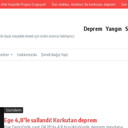
 Hazırlık Projesi Doğuyor!
Son dakika: Akdeniz’de korkutan deprem
Son daki
Deprem
Yangın
S
a başla mücadele etmek için sizleri aramıza bekliyoruz.
yetler
Hakkımızda
Şimdi Bağış Yap!
Gündem
Ege 4,8’le sallandı! Korkutan deprem
Ege Denizi'nde saat 04.19'da 4,8 büyüklüğünde deprem meydana