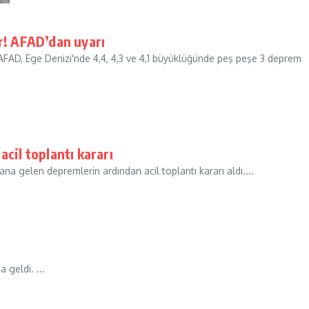
r! AFAD’dan uyarı
. AFAD, Ege Denizi'nde 4,4, 4,3 ve 4,1 büyüklüğünde peş peşe 3 deprem
cil toplantı kararı
a gelen depremlerin ardından acil toplantı kararı aldı....
geldi. ...