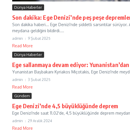
Dünya Haberler
Son dakika: Ege Denizi’nde peş peşe depremle
Son dakika haberi... Ege Denizi'nde şiddetli sarsıntılar sürüyor
meydana geldiğini bildirdi....
admin
9 Şubat 2025
Read More
Dünya Haberler
Ege sallanmaya devam ediyor: Yunanistan’dan a
Yunanistan Başbakanı Kyriakos Miçotakis, Ege Denizi'nde meydan
admin
3 Şubat 2025
Read More
Gündem
Ege Denizi’nde 4,5 büyüklüğünde deprem
Ege Denizi'nde saat 11.02'de, 4,5 büyüklüğünde deprem meydana 
admin
29 Aralık 2024
Read More