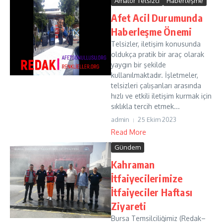
Amatör Telsizci
Haberleşme
Afet Acil Durumunda
Haberleşme Önemi
Telsizler, iletişim konusunda
oldukça pratik bir araç olarak
yaygın bir şekilde
kullanılmaktadır. İşletmeler,
telsizleri çalışanları arasında
hızlı ve etkili iletişim kurmak için
sıklıkla tercih etmek...
admin
25 Ekim 2023
Read More
Gündem
Kahraman
İtfaiyecilerimize
İtfaiyeciler Haftası
Ziyareti
Bursa Temsilciliğimiz (Redak–