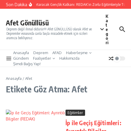
İçeriğe atla
Son Dakika
Yarınları Kurtaracak Gençlik Kalkanı: REDAK’ın Zorlu Eğitimleriyle Türkiy
K
a
Afet Gönüllüsü
t
e
Deprem değil ihmal öldürür!!! Afet GÖNÜLLÜSÜ olarak Afet ve
g
Depremler esnasında canla başla mücadele etmek için sizleri
o
aramıza bekliyoruz.
ri
Anasayfa
Deprem
AFAD
Haberleşme
Gündem
Faaliyetler
Hakkımızda
Şimdi Bağış Yap!
Anasayfa
/
Afet
Etikete Göz Atma: Afet
Eğitimler
İp ile Geçiş Eğitimleri:
Ayrıntılı Bilgiler