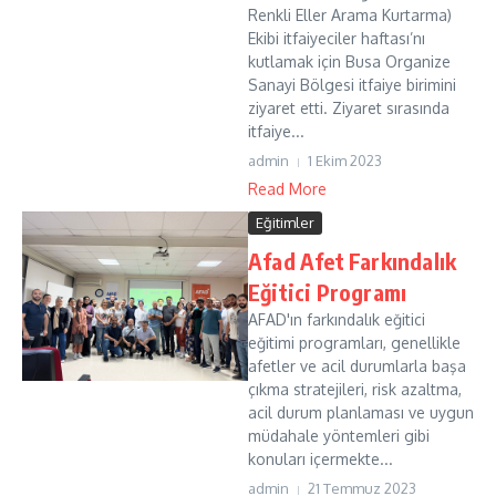
Renkli Eller Arama Kurtarma)
Ekibi itfaiyeciler haftası’nı
kutlamak için Busa Organize
Sanayi Bölgesi itfaiye birimini
ziyaret etti. Ziyaret sırasında
itfaiye...
admin
1 Ekim 2023
Read More
Eğitimler
Afad Afet Farkındalık
Eğitici Programı
AFAD'ın farkındalık eğitici
eğitimi programları, genellikle
afetler ve acil durumlarla başa
çıkma stratejileri, risk azaltma,
acil durum planlaması ve uygun
müdahale yöntemleri gibi
konuları içermekte...
admin
21 Temmuz 2023