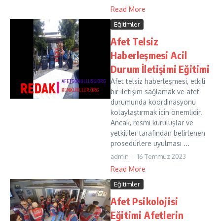
Read More
Eğitimler
Afet Telsiz
Haberleşmesi Acil
Durum İletişimi Eğitimi
Afet telsiz haberleşmesi, etkili
bir iletişim sağlamak ve afet
durumunda koordinasyonu
kolaylaştırmak için önemlidir.
Ancak, resmi kuruluşlar ve
yetkililer tarafından belirlenen
prosedürlere uyulması ...
admin
16 Temmuz 2023
Read More
Eğitimler
Afet Psikolojisi
Eğitimi Afetlerin