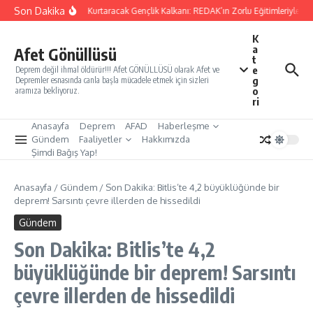
İçeriğe atla
Son Dakika
Yarınları Kurtaracak Gençlik Kalkanı: REDAK’ın Zorlu Eğitimleriyle Tür
K
a
Afet Gönüllüsü
t
e
Deprem değil ihmal öldürür!!! Afet GÖNÜLLÜSÜ olarak Afet ve
g
Depremler esnasında canla başla mücadele etmek için sizleri
o
aramıza bekliyoruz.
ri
Anasayfa
Deprem
AFAD
Haberleşme
Gündem
Faaliyetler
Hakkımızda
Şimdi Bağış Yap!
Anasayfa
/
Gündem
/
Son Dakika: Bitlis’te 4,2 büyüklüğünde bir
deprem! Sarsıntı çevre illerden de hissedildi
Gündem
Son Dakika: Bitlis’te 4,2
büyüklüğünde bir deprem! Sarsıntı
çevre illerden de hissedildi