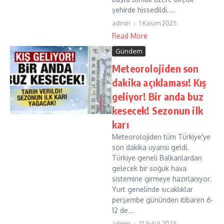
şehirde hissedildi....
admin
1 Kasım 2025
Read More
Gündem
Meteorolojiden son
dakika açıklaması! Kış
geliyor! Bir anda buz
kesecek! Sezonun ilk
karı
Meteorolojiden tüm Türkiye'ye
son dakika uyarısı geldi.
Türkiye geneli Balkanlardan
gelecek bir soğuk hava
sistemine girmeye hazırlanıyor.
Yurt genelinde sıcaklıklar
perşembe gününden itibaren 6-
12 de...
admin
17 Eylül 2025