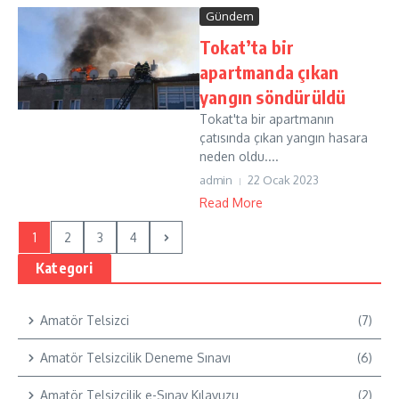
Gündem
Tokat’ta bir
apartmanda çıkan
yangın söndürüldü
Tokat'ta bir apartmanın
çatısında çıkan yangın hasara
neden oldu....
admin
22 Ocak 2023
Read More
1
2
3
4
Kategori
Amatör Telsizci
(7)
Amatör Telsizcilik Deneme Sınavı
(6)
Amatör Telsizcilik e-Sınav Kılavuzu
(2)