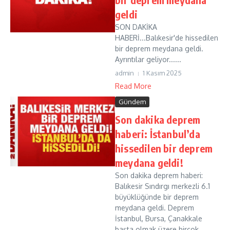
geldi
SON DAKİKA
HABERİ...Balıkesir'de hissedilen
bir deprem meydana geldi.
Ayrıntılar geliyor......
admin
1 Kasım 2025
Read More
Gündem
Son dakika deprem
haberi: İstanbul’da
hissedilen bir deprem
meydana geldi!
Son dakika deprem haberi:
Balıkesir Sındırgı merkezli 6.1
büyüklüğünde bir deprem
meydana geldi. Deprem
İstanbul, Bursa, Çanakkale
başta olmak üzere birçok