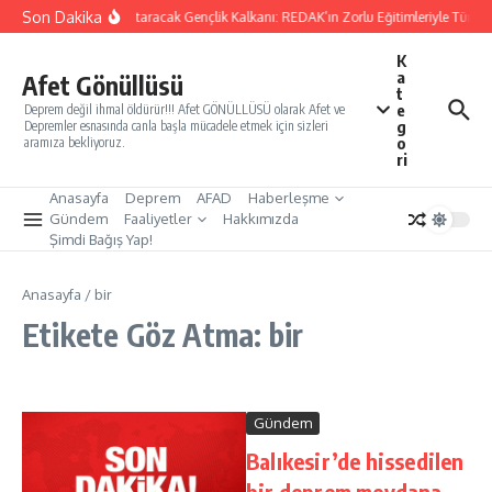
İçeriğe atla
Son Dakika
Yarınları Kurtaracak Gençlik Kalkanı: REDAK’ın Zorlu Eğitimleriyle Türkiye
K
a
Afet Gönüllüsü
t
e
Deprem değil ihmal öldürür!!! Afet GÖNÜLLÜSÜ olarak Afet ve
g
Depremler esnasında canla başla mücadele etmek için sizleri
o
aramıza bekliyoruz.
ri
Anasayfa
Deprem
AFAD
Haberleşme
Gündem
Faaliyetler
Hakkımızda
Şimdi Bağış Yap!
Anasayfa
/
bir
Etikete Göz Atma: bir
Gündem
Balıkesir’de hissedilen
bir deprem meydana