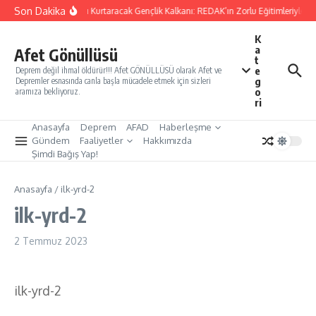
İçeriğe atla
Son Dakika
Yarınları Kurtaracak Gençlik Kalkanı: REDAK’ın Zorlu Eğitimleriyle Tü
K
a
Afet Gönüllüsü
t
e
Deprem değil ihmal öldürür!!! Afet GÖNÜLLÜSÜ olarak Afet ve
g
Depremler esnasında canla başla mücadele etmek için sizleri
o
aramıza bekliyoruz.
ri
Anasayfa
Deprem
AFAD
Haberleşme
Gündem
Faaliyetler
Hakkımızda
Şimdi Bağış Yap!
Anasayfa
/
ilk-yrd-2
ilk-yrd-2
2 Temmuz 2023
ilk-yrd-2