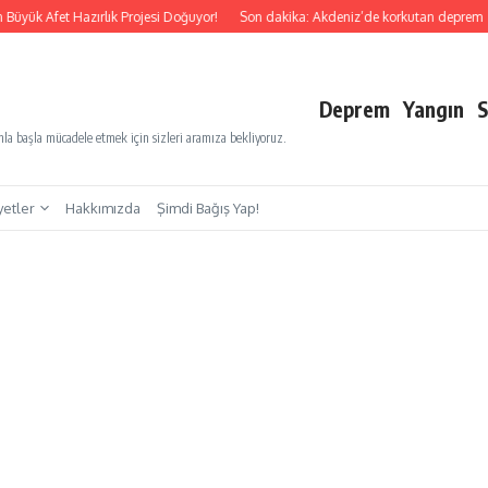
Büyük Afet Hazırlık Projesi Doğuyor!
Son dakika: Akdeniz’de korkutan deprem
Deprem
Yangın
S
a başla mücadele etmek için sizleri aramıza bekliyoruz.
yetler
Hakkımızda
Şimdi Bağış Yap!