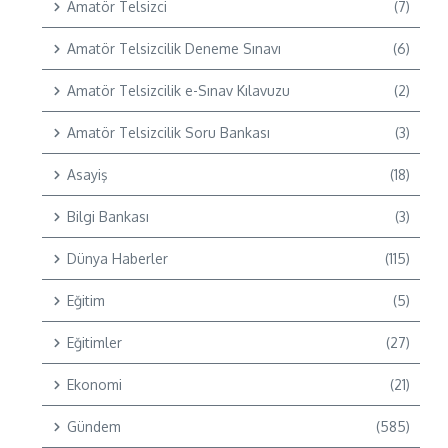
Amatör Telsizci
(7)
Amatör Telsizcilik Deneme Sınavı
(6)
Amatör Telsizcilik e-Sınav Kılavuzu
(2)
Amatör Telsizcilik Soru Bankası
(3)
Asayiş
(18)
Bilgi Bankası
(3)
Dünya Haberler
(115)
Eğitim
(5)
Eğitimler
(27)
Ekonomi
(21)
Gündem
(585)