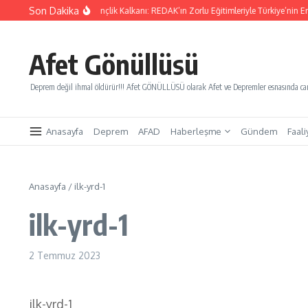
İçeriğe atla
Son Dakika
Yarınları Kurtaracak Gençlik Kalkanı: REDAK’ın Zorlu Eğitimleriyle Türkiye’nin En 
Afet Gönüllüsü
Deprem değil ihmal öldürür!!! Afet GÖNÜLLÜSÜ olarak Afet ve Depremler esnasında canl
Anasayfa
Deprem
AFAD
Haberleşme
Gündem
Faali
Anasayfa
/
ilk-yrd-1
ilk-yrd-1
2 Temmuz 2023
ilk-yrd-1