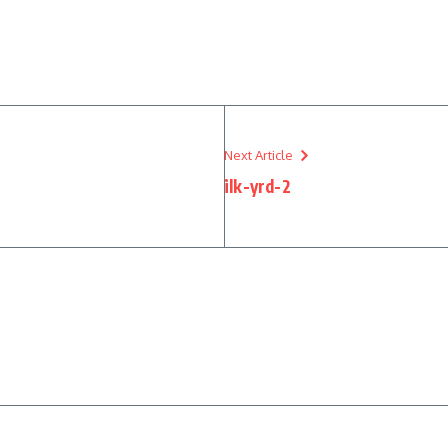
Next Article
ilk-yrd-2