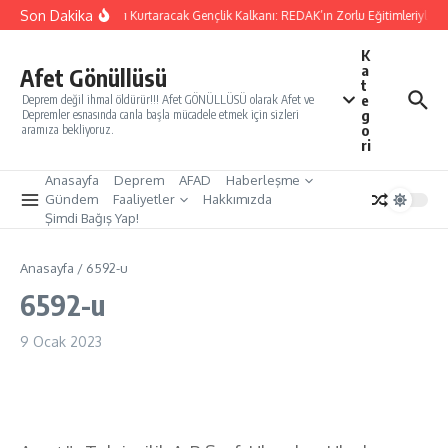
İçeriğe atla
Son Dakika
Yarınları Kurtaracak Gençlik Kalkanı: REDAK’ın Zorlu Eğitimleriyle Tü
K
a
Afet Gönüllüsü
t
e
Deprem değil ihmal öldürür!!! Afet GÖNÜLLÜSÜ olarak Afet ve
g
Depremler esnasında canla başla mücadele etmek için sizleri
o
aramıza bekliyoruz.
ri
Anasayfa
Deprem
AFAD
Haberleşme
Gündem
Faaliyetler
Hakkımızda
Şimdi Bağış Yap!
Anasayfa
/
6592-u
6592-u
9 Ocak 2023