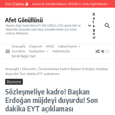
İçeriğe atla
Son Dakika
Yarınları Kurtaracak Gençlik Kalkanı: REDAK’ın Zorlu Eğitimleriyle Türki
K
a
Afet Gönüllüsü
t
e
Deprem değil ihmal öldürür!!! Afet GÖNÜLLÜSÜ olarak Afet ve
g
Depremler esnasında canla başla mücadele etmek için sizleri
o
aramıza bekliyoruz.
ri
Anasayfa
Deprem
AFAD
Haberleşme
Gündem
Faaliyetler
Hakkımızda
Şimdi Bağış Yap!
Anasayfa
/
Ekonomi
/
Sözleşmeliye kadro! Başkan Erdoğan müjdeyi
duyurdu! Son dakika EYT açıklaması
Ekonomi
Sözleşmeliye kadro! Başkan
Erdoğan müjdeyi duyurdu! Son
dakika EYT açıklaması