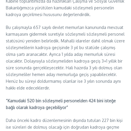
Kabine toplantımızda da hazırlıkları Çalışma ve Sosyal Güvenlik
Bakanlığımızca yürütülen kamudaki sözleşmeli personelin
kadroya geçirilmesi hususunu değerlendirdik.
Bu çalışmayla 657 sayılı devlet memurları kanununda mevzuat
karmaşasını gidermek suretiyle sözleşmeli sözleşmeli personel
statüsünü yeniden belirledik. Mahalli idareler dahil olmak üzere
sözleşmelilerin kadroya geçişinde 3 yıl bu statüde çalışmış
olma şartı aranacaktır. Ayrıca 1 yılda aday memurluk süresi
olacaktır. Dolayısıyla sözleşmeliden kadroya geçiş 3+1 yıllık bir
süre sonunda gerçekleşecektir. Hali hazırda 3 yılı dolmuş olan
sözleşmeliler hemen aday memurluğa geçiş yapabilecektir.
Henüz bu süreyi doldurmamış olanlar ise 3 yılın sonunda aynı
hakkı elde edeceklerdir.
“Kamudaki 520 bin sözleşmeli personelden 424 bini isteğe
bağlı olarak kadroya geçebiliyor”
Daha önceki kadro düzenlemesinin dışında tutulan 227 bin kişi
ise süreleri de dolmuş olacağı için doğrudan kadroya geçme