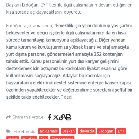
Başkan Erdoğan, EYT’liler ile ilgili çalışmaların devam ettiğini en
kısa sürede açıklayacaklarını duyurdu.
Erdoğan açıklamasında, ‘
‘Emeklilik için yılını doldurup yaş şartını
bekleyenler ve geçici işçilerle ilgili çalışmalarımızı da en kısa
sürede tamamlayıp kamuoyuna açıklayacağız. Diğer yandan
kamu kurum ve kuruluşlarımıza yüksek lisans ve staj amacıyla
yurt dışına personel göndermeleri amacıyla 352 kontenjan
tahsis ettik. Kamu personelinin yurt dışı kariyer gelişimini
desteklemek için açtığımız bu kadroların liyakat esasına göre
kullanılmasını sağlayacağız. Adaylar bu kadrolar için
başvurularını elektronik devlet sistemine entegre kariyer kapısı
üzerinden yapabilecekler ve değerlendirme süreçlerini şeffaf bir
şekilde takip edebilecekler. ”
dedi.
Share this Article
Etiketlendi:
açıklaması
Başkan
duyurdu
Erdoğan
EYT