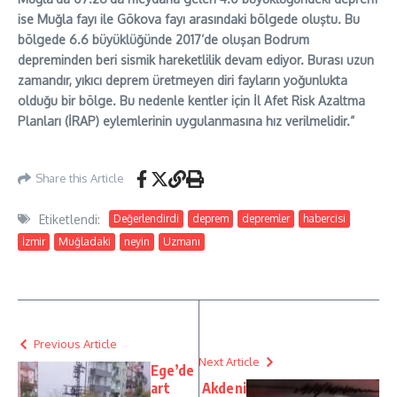
ise Muğla fayı ile Gökova fayı arasındaki bölgede oluştu. Bu
bölgede 6.6 büyüklüğünde 2017’de oluşan Bodrum
depreminden beri sismik hareketlilik devam ediyor. Burası uzun
zamandır, yıkıcı deprem üretmeyen diri fayların yoğunlukta
olduğu bir bölge. Bu nedenle kentler için İl Afet Risk Azaltma
Planları (İRAP) eylemlerinin uygulanmasına hız verilmelidir.”
Share this Article
Etiketlendi:
Değerlendirdi
deprem
depremler
habercisi
İzmir
Muğladaki
neyin
Uzmanı
Previous Article
Next Article
Ege’de
art
Akdeni