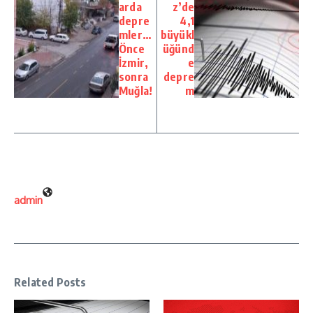
arda
z’de
depre
4,1
mler…
büyükl
Önce
üğünd
İzmir,
e
sonra
depre
Muğla!
m
admin
Related Posts