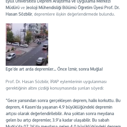
Eylül Üniversitesi Deprem Araştırma ve Uygulama Merkezi
Müdürü
ve
Jeoloji Mühendisliği Bölümü Öğretim Üyesi Prof. Dr.
Hasan Sözbilir
, depremlere ilişkin değerlendirmede bulundu.
Ege’de art arda depremler… Önce İzmir, sonra Muğla!
Prof. Dr. Hasan Sözbilir, İRAP eylemlerinin uygulanması
gerektiğinin altını çizdiği konuşmasında şunları söyedi:
“Gece yarısından sonra gerçekleşen deprem, halkı korkuttu. Bu
deprem, 4 Kasım’da yaşanan 4.9 büyüklüğündeki depremin
artçısı olarak değerlendirilebilir. Ana şoktan sonra meydana
gelen bu artçı depremler, 3.9’a kadar ulaşabilir. Bu sabah
Muğla’da 07.26’da meydana gelen 4.0 büyüklüğündeki deprem