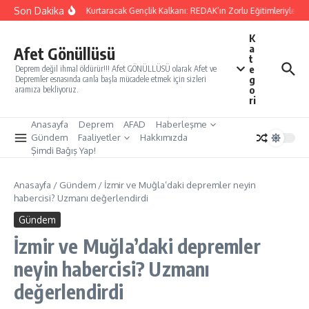
İçeriğe atla
Son Dakika
Yarınları Kurtaracak Gençlik Kalkanı: REDAK’ın Zorlu Eğitimleriyle Tür
K
a
Afet Gönüllüsü
t
e
Deprem değil ihmal öldürür!!! Afet GÖNÜLLÜSÜ olarak Afet ve
g
Depremler esnasında canla başla mücadele etmek için sizleri
o
aramıza bekliyoruz.
ri
Anasayfa
Deprem
AFAD
Haberleşme
Gündem
Faaliyetler
Hakkımızda
Şimdi Bağış Yap!
Anasayfa
/
Gündem
/
İzmir ve Muğla’daki depremler neyin
habercisi? Uzmanı değerlendirdi
Gündem
İzmir ve Muğla’daki depremler
neyin habercisi? Uzmanı
değerlendirdi