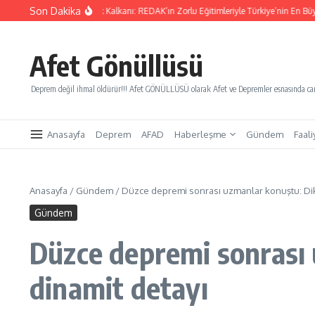
İçeriğe atla
Son Dakika
 Kurtaracak Gençlik Kalkanı: REDAK’ın Zorlu Eğitimleriyle Türkiye’nin En Büyük Afet 
Afet Gönüllüsü
Deprem değil ihmal öldürür!!! Afet GÖNÜLLÜSÜ olarak Afet ve Depremler esnasında canl
Anasayfa
Deprem
AFAD
Haberleşme
Gündem
Faali
Anasayfa
/
Gündem
/
Düzce depremi sonrası uzmanlar konuştu: Dik
Gündem
Düzce depremi sonrası 
dinamit detayı