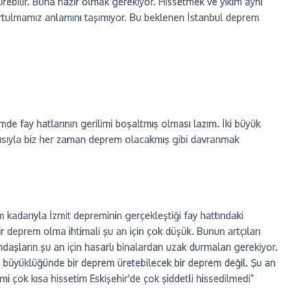
ürebilir. Buna hazır olmak gerekiyor. Hissetmek ve yıkım aynı
rtulmamız anlamını taşımıyor. Bu beklenen İstanbul deprem
mde fay hatlarının gerilimi boşaltmış olması lazım. İki büyük
yısıyla biz her zaman deprem olacakmış gibi davranmak
kadarıyla İzmit depreminin gerçekleştiği fay hattındaki
ir deprem olma ihtimali şu an için çok düşük. Bunun artçıları
daşların şu an için hasarlı binalardan uzak durmaları gerekiyor.
 6 büyüklüğünde bir deprem üretebilecek bir deprem değil. Şu an
i çok kısa hissetim Eskişehir’de çok şiddetli hissedilmedi”