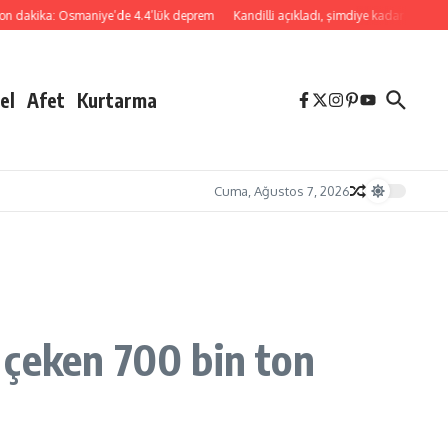
a: Osmaniye’de 4.4’lük deprem
Kandilli açıkladı, şimdiye kadar yanlış alarm v
el
Afet
Kurtarma
Cuma, Ağustos 7, 2026
 çeken 700 bin ton