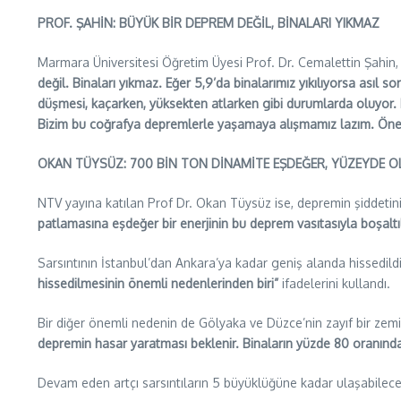
PROF. ŞAHİN: BÜYÜK BİR DEPREM DEĞİL, BİNALARI YIKMAZ
Marmara Üniversitesi Öğretim Üyesi Prof. Dr. Cemalettin Şahin
değil. Binaları yıkmaz. Eğer 5,9’da binalarımız yıkılıyorsa asıl
düşmesi, kaçarken, yüksekten atlarken gibi durumlarda oluyor.
Bizim bu coğrafya depremlerle yaşamaya alışmamız lazım. Önem
OKAN TÜYSÜZ: 700 BİN TON DİNAMİTE EŞDEĞER, YÜZEYDE OL
NTV yayına katılan Prof Dr. Okan Tüysüz ise, depremin şiddeti
patlamasına eşdeğer bir enerjinin bu deprem vasıtasıyla boşaltıl
Sarsıntının İstanbul’dan Ankara’ya kadar geniş alanda hissedild
hissedilmesinin önemli nedenlerinden biri”
ifadelerini kullandı.
Bir diğer önemli nedenin de Gölyaka ve Düzce’nin zayıf bir z
depremin hasar yaratması beklenir. Binaların yüzde 80 oranınd
Devam eden artçı sarsıntıların 5 büyüklüğüne kadar ulaşabileceğ