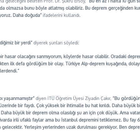
geleceğini belirten Prof. Dr. Şükrü Ersoy,
“Bu en az 1 hafta 10 gün s
 da olmazsa bunu böyle atlatmış olabiliriz. Bu deprem gerçeğinden ku
iyoruz. Daha doğuda”
ifadelerini kullandı.
iğimiz bir yerdi”
diyerek şunları söyledi:
bir hasar olacağını sanmıyorum, köylerde hasar olabilir. Oradaki depre
kten ilk defa gördüğüm bir olay. Türkiye Alp-deprem kuşağında, dola
lerdendi.”
ybı yaşanmamıştır”
diyen İTÜ Öğretim Üyesi Ziyadin Çakır,
“Bu gördüğüm 
erinde bir faydı. Çok yüksek bir ihtimalle bu hat kırıldı. Daha büyük b
 Daha büyük bir deprem olma olasılığı şu an için çok düşük. Ama vatan
varda irili ufaklı faylar ama bu İstanbul depremini tetiklemez. Bu fay
 gelecektir. Yerleşim yerlerinden uzak durulması gerekiyor. Ben deprem