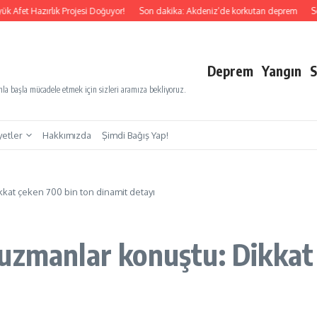
Hazırlık Projesi Doğuyor!
Son dakika: Akdeniz’de korkutan deprem
Son dakik
Deprem
Yangın
S
a başla mücadele etmek için sizleri aramıza bekliyoruz.
yetler
Hakkımızda
Şimdi Bağış Yap!
kat çeken 700 bin ton dinamit detayı
uzmanlar konuştu: Dikkat