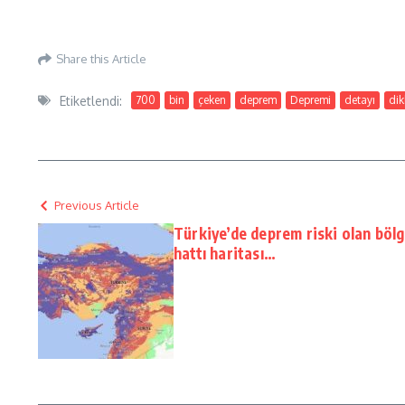
Share this Article
Etiketlendi:
700
bin
çeken
deprem
Depremi
detayı
dik
Previous Article
Türkiye’de deprem riski olan bölg
hattı haritası…