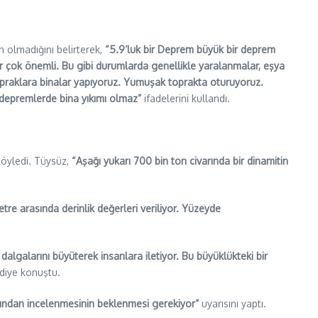
 olmadığını belirterek,
“5.9’luk bir Deprem büyük bir deprem
lar çok önemli. Bu gibi durumlarda genellikle yaralanmalar, eşya
opraklara binalar yapıyoruz. Yumuşak toprakta oturuyoruz.
depremlerde bina yıkımı olmaz”
ifadelerini kullandı.
söyledi. Tüysüz,
“Aşağı yukarı 700 bin ton civarında bir dinamitin
tre arasında derinlik değerleri veriliyor. Yüzeyde
algalarını büyüterek insanlara iletiyor. Bu büyüklükteki bir
diye konuştu.
afından incelenmesinin beklenmesi gerekiyor”
uyarısını yaptı.