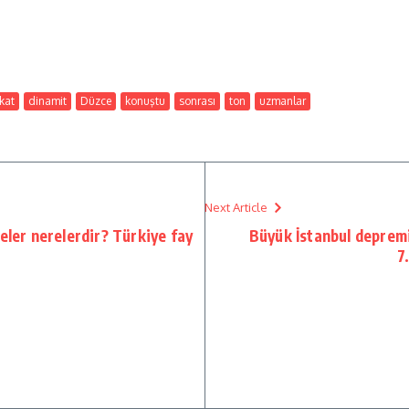
kat
dinamit
Düzce
konuştu
sonrası
ton
uzmanlar
Next Article
eler nerelerdir? Türkiye fay
Büyük İstanbul depremi
7