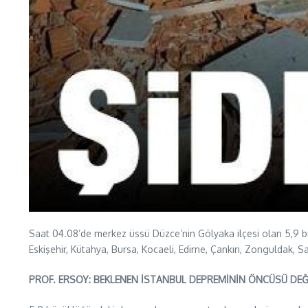
Saat 04.08’de merkez üssü Düzce’nin Gölyaka ilçesi olan 5,9 
Eskişehir, Kütahya, Bursa, Kocaeli, Edirne, Çankırı, Zonguldak, Sak
PROF. ERSOY: BEKLENEN İSTANBUL DEPREMİNİN ÖNCÜSÜ DEĞ