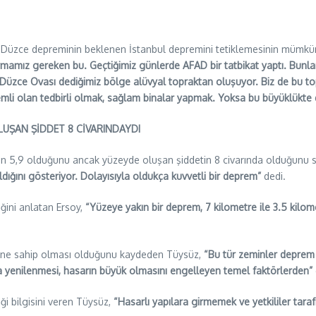
, Düzce depreminin beklenen İstanbul depremini tetiklemesinin mümkün
 sormamız gereken bu. Geçtiğimiz günlerde AFAD bir tatbikat yaptı. Bun
 Düzce Ovası dediğimiz bölge alüvyal topraktan oluşuyor. Biz de bu t
li olan tedbirli olmak, sağlam binalar yapmak. Yoksa bu büyüklükte 
UŞAN ŞİDDET 8 CİVARINDAYDI
nin 5,9 olduğunu ancak yüzeyde oluşan şiddetin 8 civarında olduğunu 
dığını gösteriyor. Dolayısıyla oldukça kuvvetli bir deprem”
dedi.
iğini anlatan Ersoy,
“Yüzeye yakın bir deprem, 7 kilometre ile 3.5 kilome
emine sahip olması olduğunu kaydeden Tüysüz,
“Bu tür zeminler deprem d
a yenilenmesi, hasarın büyük olmasını engelleyen temel faktörlerden”
i bilgisini veren Tüysüz,
“Hasarlı yapılara girmemek ve yetkililer tar