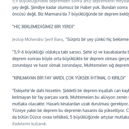
5,9 büyüklüğündeki depremden sonra artçı depremlerin meydana 
şey değil. Şimdiye kadar olumsuz bir Haber yok. Bundan sonra
öncüsü değil. Biz Marmara’da 7 büyüklüğünde bir deprem bekl
“HİÇ BEKLEMEDİĞİMİZ BİR YERDİ”
Jeoloji Mühendisi Şerif Barış,
“Sürpriz bir şey çünkü hiç beklemed
“5,9-6 büyüklüğü oldukça tabi sarsıcı. Şehir içi ve kasabalarda 
deprem sonrası böyle orta büyüklükte bir deprem olması gerçe
zorundayız ve hazır olmak zorundayız. Muhtemelen sığ deprem
“KIRILMAYAN BİR FAY VARDI, ÇOK YÜKSEK İHTİMAL O KIRILDI”
“Eskişehir’de dahi hissetim. Şiddetli bir deprem inşallah can ka
kırılmayan bir fay parçası vardı. Muhtemelen bu alüvyon zemin üz
mutlaka olacaktır. Hasarlı binalardan uzak durulması gerekiyor.
Yüzeye yakın bir deprem bu depremin hasarını da yükseltiyor. Ci
da bütün Düzce ovası tehlikeli, 5 büyüklüğünde artçılar mutlaka
ifadelerini kullandı.