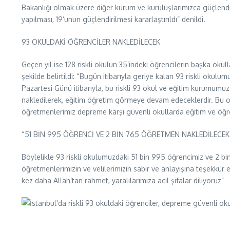
Bakanlığı olmak üzere diğer kurum ve kuruluşlarımızca güçlendiri
yapılması, 19’unun güçlendirilmesi kararlaştırıldı” denildi.
93 OKULDAKİ ÖĞRENCİLER NAKLEDİLECEK
Geçen yıl ise 128 riskli okulun 35’indeki öğrencilerin başka ok
şekilde belirtildi: “Bugün itibarıyla geriye kalan 93 riskli okul
Pazartesi Günü itibarıyla, bu riskli 93 okul ve eğitim kurumumuz
nakledilerek, eğitim öğretim görmeye devam edeceklerdir. Bu oku
öğretmenlerimiz depreme karşı güvenli okullarda eğitim ve öğr
“51 BİN 995 ÖĞRENCİ VE 2 BİN 765 ÖĞRETMEN NAKLEDİLECEK
Böylelikle 93 riskli okulumuzdaki 51 bin 995 öğrencimiz ve 2 b
öğretmenlerimizin ve velilerimizin sabır ve anlayışına teşekkü
kez daha Allah’tan rahmet, yaralılarımıza acil şifalar diliyoruz”