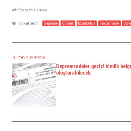
Share this Article
Etiketlendi:
depreme
güvenli
İstanbulda
nakledilecek
öğre
Previous Article
Depremzedeler geçici kimlik belge
oluşturabilecek