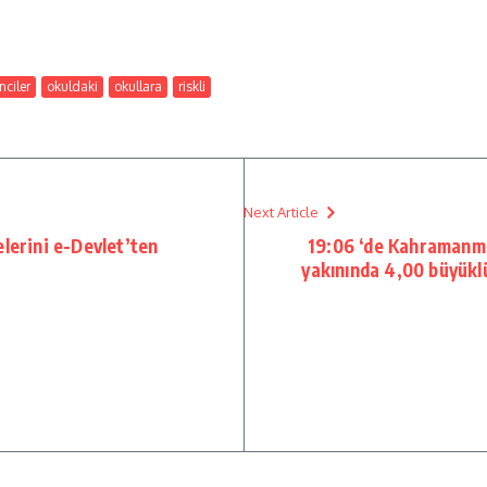
nciler
okuldaki
okullara
riskli
Next Article
lerini e-Devlet’ten
19:06 ‘de Kahramanm
yakınında 4,00 büyükl