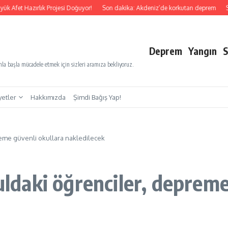
 Hazırlık Projesi Doğuyor!
Son dakika: Akdeniz’de korkutan deprem
Son daki
Deprem
Yangın
S
a başla mücadele etmek için sizleri aramıza bekliyoruz.
yetler
Hakkımızda
Şimdi Bağış Yap!
preme güvenli okullara nakledilecek
kuldaki öğrenciler, deprem