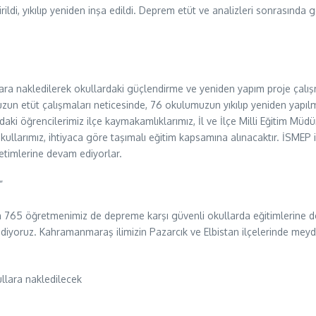
ldi, yıkılıp yeniden inşa edildi. Deprem etüt ve analizleri sonrasında 
ullara nakledilerek okullardaki güçlendirme ve yeniden yapım proje çalı
umuzun etüt çalışmaları neticesinde, 76 okulumuzun yıkılıp yeniden yapılm
daki öğrencilerimiz ilçe kaymakamlıklarımız, İl ve İlçe Milli Eğitim M
llarımız, ihtiyaca göre taşımalı eğitim kapsamına alınacaktır. İSMEP il
etimlerine devam ediyorlar.
”
in 765 öğretmenimiz de depreme karşı güvenli okullarda eğitimlerine de
r ediyoruz. Kahramanmaraş ilimizin Pazarcık ve Elbistan ilçelerinde m