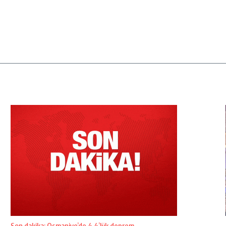
Son dakika: Osmaniye’de 4.4’lük deprem