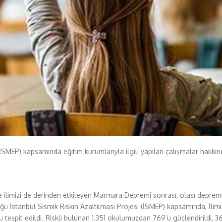
(İSMEP) kapsamında eğitim kurumlarıyla ilgili yapılan çalışmalar hakkında
limizi de derinden etkileyen Marmara Depremi sonrası, olası depremleri
ğü İstanbul Sismik Riskin Azaltılması Projesi (İSMEP) kapsamında, İlim
ğu tespit edildi. Riskli bulunan 1.351 okulumuzdan 769’u güçlendirildi, 36