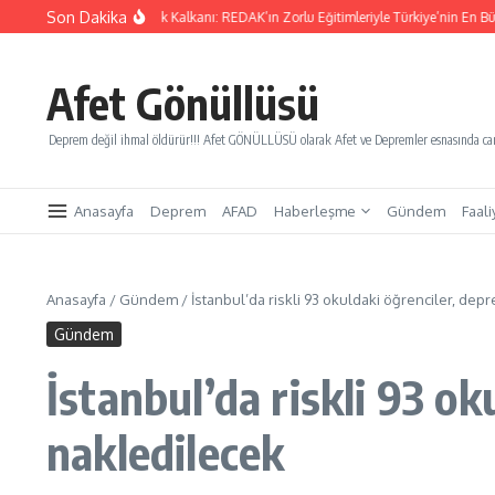
İçeriğe atla
Son Dakika
ı Kurtaracak Gençlik Kalkanı: REDAK’ın Zorlu Eğitimleriyle Türkiye’nin En Büyük Afet
Afet Gönüllüsü
Deprem değil ihmal öldürür!!! Afet GÖNÜLLÜSÜ olarak Afet ve Depremler esnasında canl
Anasayfa
Deprem
AFAD
Haberleşme
Gündem
Faali
Anasayfa
/
Gündem
/
İstanbul’da riskli 93 okuldaki öğrenciler, de
Gündem
İstanbul’da riskli 93 o
nakledilecek