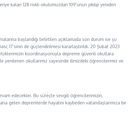
geriye kalan 128 riskli okulumuzdan 109’unun yıkılıp yeniden
şmalarına başlandığı belirtilen açıklamada son durum ise şu
ası; 17’sinin de güçlendirilmesi kararlaştırıldı. 20 Şubat 2023
üdürlüklerimizin koordinasyonuyla depreme güvenli okullara
e yenilenen okullarımız sayesinde ilimizdeki öğrencilerimiz ve
vam edecekler. Bu süreçte sevgili öğrencilerimizin,
eydana gelen depremlerde hayatını kaybeden vatandaşlarımıza bir