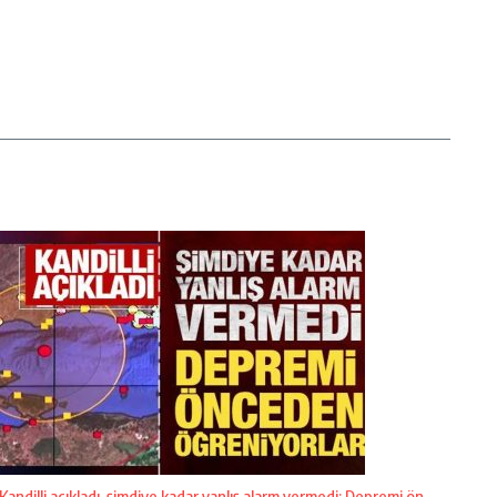
Kandilli açıkladı, şimdiye kadar yanlış alarm vermedi: Depremi ön ...