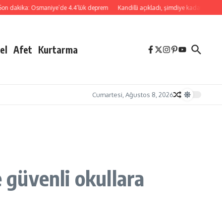
ka: Osmaniye’de 4.4’lük deprem
Kandilli açıkladı, şimdiye kadar yanlış alarm 
el
Afet
Kurtarma
Cumartesi, Ağustos 8, 2026
e güvenli okullara