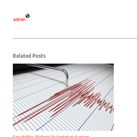
admin
Related Posts
Son dakika: Akdeniz’de korkutan deprem