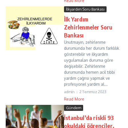
Read More
İlkyardım Soru Bankası
İlk Yardım
Zehirlenmeler Soru
Bankası
Unutmayın, zehirlenme
durumunda her durum farklılık
gösterebilir ve ilkyardım
uygulamaları duruma göre
değişebilir. Zehirlenme
durumunda hemen acil tıbbi
yardım çağrısı yapmak ve
profesyonel yardım al...
admin
2 Temmuz 2023
Read More
Gündem
İstanbul’da riskli 93
okuldaki öğrenciler,