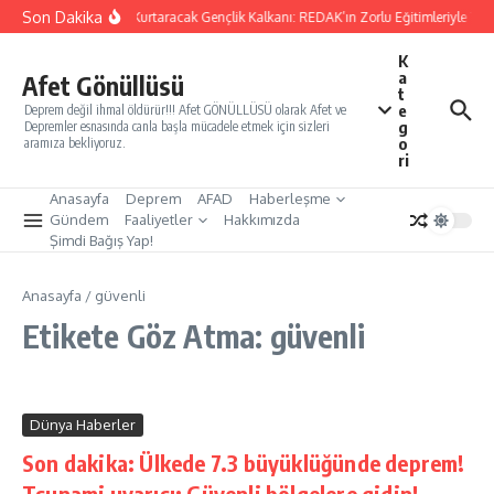
İçeriğe atla
Son Dakika
Yarınları Kurtaracak Gençlik Kalkanı: REDAK’ın Zorlu Eğitimleriyle Türk
K
a
Afet Gönüllüsü
t
e
Deprem değil ihmal öldürür!!! Afet GÖNÜLLÜSÜ olarak Afet ve
g
Depremler esnasında canla başla mücadele etmek için sizleri
o
aramıza bekliyoruz.
ri
Anasayfa
Deprem
AFAD
Haberleşme
Gündem
Faaliyetler
Hakkımızda
Şimdi Bağış Yap!
Anasayfa
/
güvenli
Etikete Göz Atma: güvenli
Dünya Haberler
Son dakika: Ülkede 7.3 büyüklüğünde deprem!
Tsunami uyarısı: Güvenli bölgelere gidin!