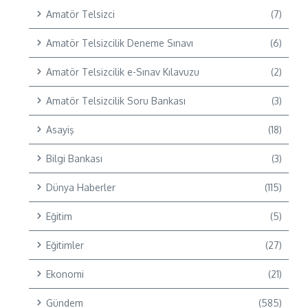
Amatör Telsizci
(7)
Amatör Telsizcilik Deneme Sınavı
(6)
Amatör Telsizcilik e-Sınav Kılavuzu
(2)
Amatör Telsizcilik Soru Bankası
(3)
Asayiş
(18)
Bilgi Bankası
(3)
Dünya Haberler
(115)
Eğitim
(5)
Eğitimler
(27)
Ekonomi
(21)
Gündem
(585)