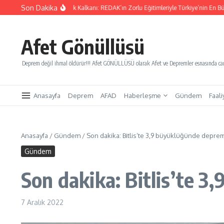
İçeriğe atla
Son Dakika
ları Kurtaracak Gençlik Kalkanı: REDAK’ın Zorlu Eğitimleriyle Türkiye’nin En Büyük Af
Afet Gönüllüsü
Deprem değil ihmal öldürür!!! Afet GÖNÜLLÜSÜ olarak Afet ve Depremler esnasında canl
Anasayfa
Deprem
AFAD
Haberleşme
Gündem
Faali
Anasayfa
/
Gündem
/
Son dakika: Bitlis’te 3,9 büyüklüğünde depre
Gündem
Son dakika: Bitlis’te 
7 Aralık 2022