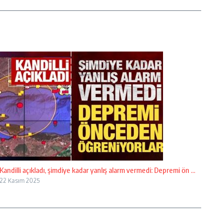
Kandilli açıkladı, şimdiye kadar yanlış alarm vermedi: Depremi ön ...
22 Kasım 2025