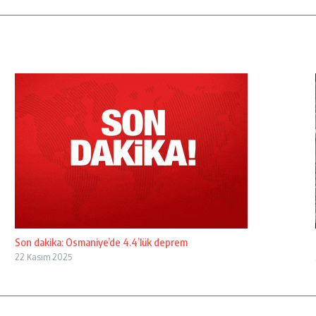
Son dakika: Osmaniye’de 4.4’lük deprem
22 Kasım 2025