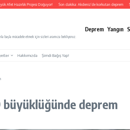
et Hazırlık Projesi Doğuyor!
Son dakika: Akdeniz’de korkutan deprem
Son da
Deprem
Yangın
S
a başla mücadele etmek için sizleri aramıza bekliyoruz.
yetler
Hakkımızda
Şimdi Bağış Yap!
m
3,9 büyüklüğünde deprem