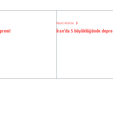
Next Article
eprem!
İran’da 5 büyüklüğünde depr