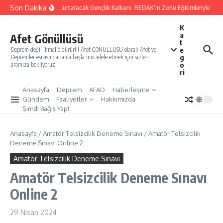
İçeriğe atla
Son Dakika
Yarınları Kurtaracak Gençlik Kalkanı: REDAK’ın Zorlu Eğitimleriyle Türki
K
a
Afet Gönüllüsü
t
e
Deprem değil ihmal öldürür!!! Afet GÖNÜLLÜSÜ olarak Afet ve
g
Depremler esnasında canla başla mücadele etmek için sizleri
o
aramıza bekliyoruz.
ri
Anasayfa
Deprem
AFAD
Haberleşme
Gündem
Faaliyetler
Hakkımızda
Şimdi Bağış Yap!
Anasayfa
/
Amatör Telsizcilik Deneme Sınavı
/
Amatör Telsizcilik
Deneme Sınavı Online 2
Amatör Telsizcilik Deneme Sınavı
Amatör Telsizcilik Deneme Sınavı
Online 2
29 Nisan 2024