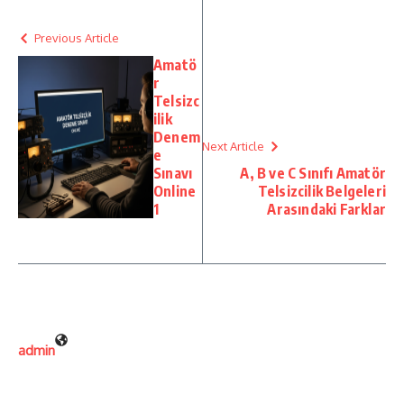
Previous Article
Amatö
r
Telsizc
ilik
Denem
Next Article
e
Sınavı
A, B ve C Sınıfı Amatör
Online
Telsizcilik Belgeleri
1
Arasındaki Farklar
admin