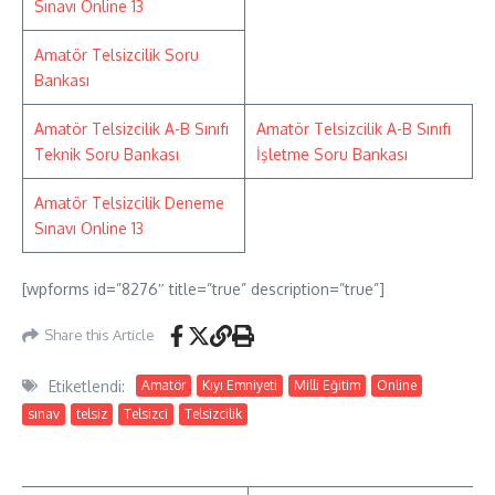
Sınavı Online 13
Amatör Telsizcilik Soru
Bankası
Amatör Telsizcilik A-B Sınıfı
Amatör Telsizcilik A-B Sınıfı
Teknik Soru Bankası
İşletme Soru Bankası
Amatör Telsizcilik Deneme
Sınavı Online 13
[wpforms id=”8276″ title=”true” description=”true”]
Share this Article
Etiketlendi:
Amatör
Kıyı Emniyeti
Milli Eğitim
Online
sınav
telsiz
Telsizci
Telsizcilik