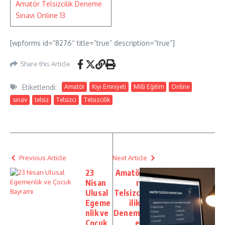
Amatör Telsizcilik Deneme
Sınavı Online 13
[wpforms id=”8276″ title=”true” description=”true”]
Share this Article
Etiketlendi:
Amatör
Kıyı Emniyeti
Milli Eğitim
Online
sınav
telsiz
Telsizci
Telsizcilik
Previous Article
Next Article
23
Amatö
Nisan
r
Ulusal
Telsizc
Egeme
ilik
nlik ve
Denem
Çocuk
e