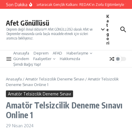
İçeriğe atla
Son Dakika
Yarınları Kurtaracak Gençlik Kalkanı: REDAK’ın Zorlu Eğitimleriyle Türki
K
a
Afet Gönüllüsü
t
e
Deprem değil ihmal öldürür!!! Afet GÖNÜLLÜSÜ olarak Afet ve
g
Depremler esnasında canla başla mücadele etmek için sizleri
o
aramıza bekliyoruz.
ri
Anasayfa
Deprem
AFAD
Haberleşme
Gündem
Faaliyetler
Hakkımızda
Şimdi Bağış Yap!
Anasayfa
/
Amatör Telsizcilik Deneme Sınavı
/
Amatör Telsizcilik
Deneme Sınavı Online 1
Amatör Telsizcilik Deneme Sınavı
Amatör Telsizcilik Deneme Sınavı
Online 1
29 Nisan 2024