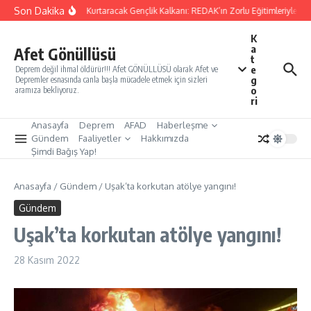
İçeriğe atla
Son Dakika
Yarınları Kurtaracak Gençlik Kalkanı: REDAK’ın Zorlu Eğitimleriyle Tür
K
a
Afet Gönüllüsü
t
e
Deprem değil ihmal öldürür!!! Afet GÖNÜLLÜSÜ olarak Afet ve
g
Depremler esnasında canla başla mücadele etmek için sizleri
o
aramıza bekliyoruz.
ri
Anasayfa
Deprem
AFAD
Haberleşme
Gündem
Faaliyetler
Hakkımızda
Şimdi Bağış Yap!
Anasayfa
/
Gündem
/
Uşak’ta korkutan atölye yangını!
Gündem
Uşak’ta korkutan atölye yangını!
28 Kasım 2022