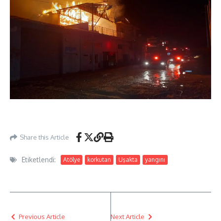
Share this Article
Etiketlendi:
Atölye
korkutan
Uşakta
yangını
Previous Article
Next Article