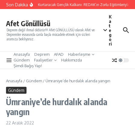
İçeriğe atla
Son Dakika
Yarınları Kurtaracak Gençlik Kalkanı: REDAK’ın Zorlu Eğitimleriyle Tür
K
a
Afet Gönüllüsü
t
e
Deprem değil ihmal öldürür!!! Afet GÖNÜLLÜSÜ olarak Afet ve
g
Depremler esnasında canla başla mücadele etmek için sizleri
o
aramıza bekliyoruz.
ri
Anasayfa
Deprem
AFAD
Haberleşme
Gündem
Faaliyetler
Hakkımızda
Şimdi Bağış Yap!
Anasayfa
/
Gündem
/
Ümraniye’de hurdalık alanda yangın
Gündem
Ümraniye’de hurdalık alanda
yangın
22 Aralık 2022