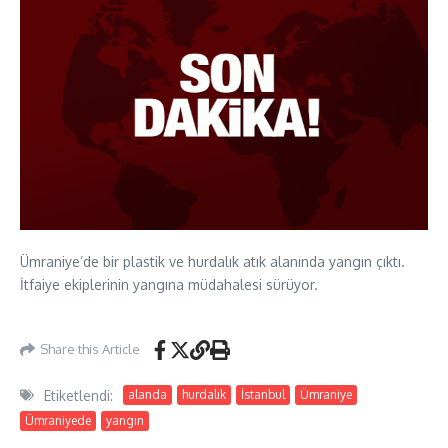
Ümraniye’de bir plastik ve hurdalık atık alanında yangın çıktı.
İtfaiye ekiplerinin yangına müdahalesi sürüyor.
Share this Article
Etiketlendi:
alanda
hurdalık
İstanbul
Ümraniye
Ümraniyede
yangın