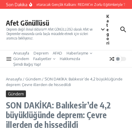
İçeriğe atla
Son Dakika
Yarınları Kurtaracak Gençlik Kalkanı: REDAK’ın Zorlu Eğitimleriyle Türki
K
a
Afet Gönüllüsü
t
e
Deprem değil ihmal öldürür!!! Afet GÖNÜLLÜSÜ olarak Afet ve
g
Depremler esnasında canla başla mücadele etmek için sizleri
o
aramıza bekliyoruz.
ri
Anasayfa
Deprem
AFAD
Haberleşme
Gündem
Faaliyetler
Hakkımızda
Şimdi Bağış Yap!
Anasayfa
/
Gündem
/
SON DAKİKA: Balıkesir’de 4,2 büyüklüğünde
deprem: Çevre illerden de hissedildi
Gündem
SON DAKİKA: Balıkesir’de 4,2
büyüklüğünde deprem: Çevre
illerden de hissedildi