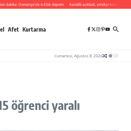
aniye’de 4.4’lük deprem
Kandilli açıkladı, şimdiye kadar yanlış alarm vermedi
el
Afet
Kurtarma
Cumartesi, Ağustos 8, 2026
15 öğrenci yaralı