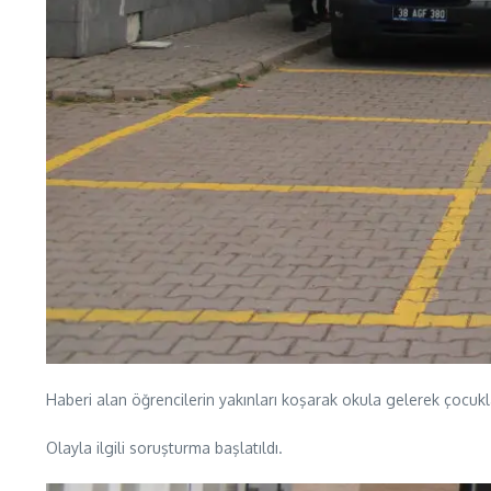
Haberi alan öğrencilerin yakınları koşarak okula gelerek çocukl
Olayla ilgili soruşturma başlatıldı.