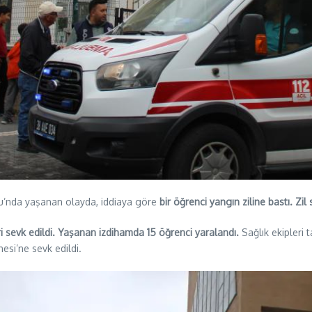
lu’nda yaşanan olayda, iddiaya göre
bir öğrenci yangın ziline bastı. Z
ri sevk edildi. Yaşanan izdihamda 15 öğrenci yaralandı.
Sağlık ekipleri t
esi’ne sevk edildi.