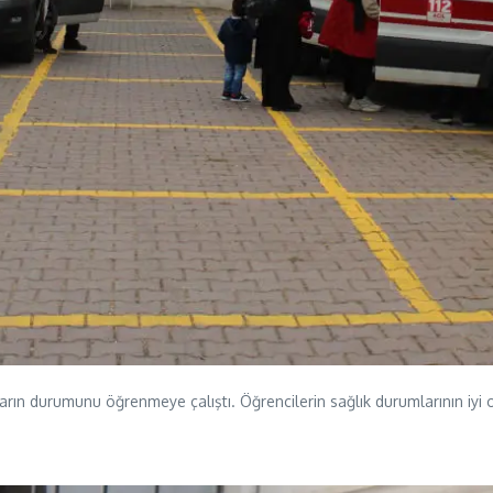
arın durumunu öğrenmeye çalıştı. Öğrencilerin sağlık durumlarının iyi 