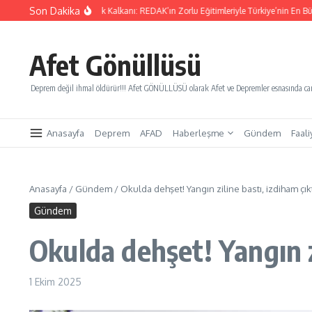
İçeriğe atla
Son Dakika
racak Gençlik Kalkanı: REDAK’ın Zorlu Eğitimleriyle Türkiye’nin En Büyük Afet Hazırl
Afet Gönüllüsü
Deprem değil ihmal öldürür!!! Afet GÖNÜLLÜSÜ olarak Afet ve Depremler esnasında canl
Anasayfa
Deprem
AFAD
Haberleşme
Gündem
Faali
Anasayfa
/
Gündem
/
Okulda dehşet! Yangın ziline bastı, izdiham çıkt
Gündem
Okulda dehşet! Yangın zi
1 Ekim 2025