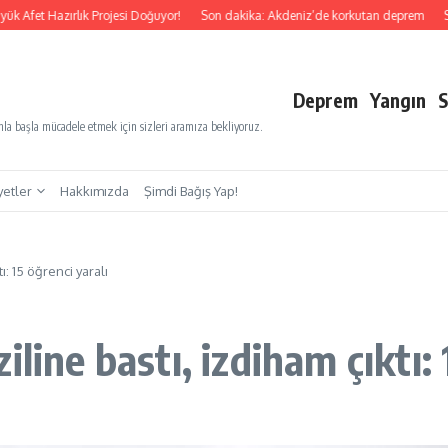
ık Projesi Doğuyor!
Son dakika: Akdeniz’de korkutan deprem
Son dakika: Osm
Deprem
Yangın
S
a başla mücadele etmek için sizleri aramıza bekliyoruz.
yetler
Hakkımızda
Şimdi Bağış Yap!
ı: 15 öğrenci yaralı
line bastı, izdiham çıktı: 