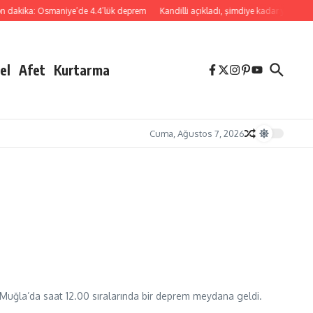
dakika: Osmaniye’de 4.4’lük deprem
Kandilli açıkladı, şimdiye kadar yanlış al
el
Afet
Kurtarma
Cuma, Ağustos 7, 2026
 Muğla​’da saat 12.00 sıralarında bir deprem​ meydana geldi.