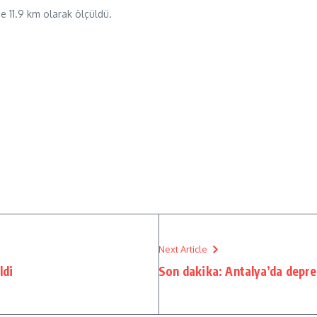
e 11.9 km olarak ölçüldü.
Next Article
ldi
Son dakika: Antalya’da depr