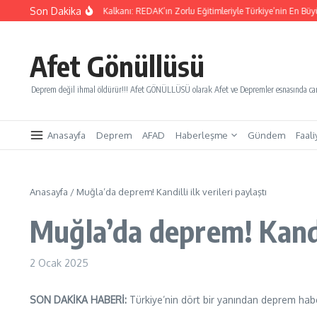
İçeriğe atla
Son Dakika
ınları Kurtaracak Gençlik Kalkanı: REDAK’ın Zorlu Eğitimleriyle Türkiye’nin En Büyük 
Afet Gönüllüsü
Deprem değil ihmal öldürür!!! Afet GÖNÜLLÜSÜ olarak Afet ve Depremler esnasında canl
Anasayfa
Deprem
AFAD
Haberleşme
Gündem
Faali
Anasayfa
/
Muğla’da deprem! Kandilli ilk verileri paylaştı
Muğla’da deprem! Kandill
2 Ocak 2025
SON DAKİKA HABERİ:
Türkiye’nin dört bir yanından deprem​ hab