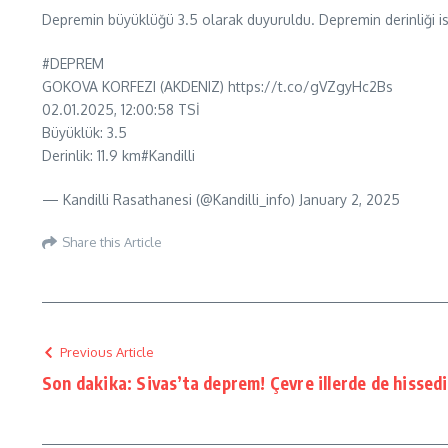
Depremin büyüklüğü 3.5 olarak duyuruldu. Depremin derinliği is
#DEPREM
GOKOVA KORFEZI (AKDENIZ) https://t.co/gVZgyHc2Bs
02.01.2025, 12:00:58 TSİ
Büyüklük: 3.5
Derinlik: 11.9 km#Kandilli
— Kandilli Rasathanesi (@Kandilli_info) January 2, 2025
Share this Article
Previous Article
Son dakika: Sivas’ta deprem! Çevre illerde de hissedi