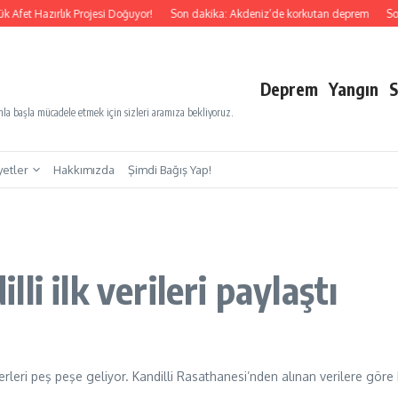
Afet Hazırlık Projesi Doğuyor!
Son dakika: Akdeniz’de korkutan deprem
Son 
Deprem
Yangın
S
a başla mücadele etmek için sizleri aramıza bekliyoruz.
yetler
Hakkımızda
Şimdi Bağış Yap!
i ilk verileri paylaştı
erleri peş peşe geliyor. Kandilli Rasathanesi’nden alınan verilere göre