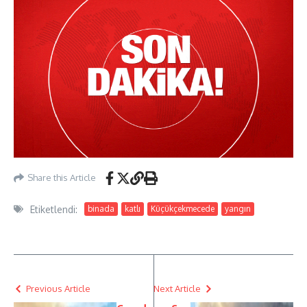
Share this Article
Etiketlendi:
binada
katlı
Küçükçekmecede
yangın
Previous Article
Next Article