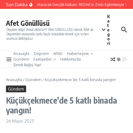
İçeriğe atla
Son Dakika
Yarınları Kurtaracak Gençlik Kalkanı: REDAK’ın Zorlu Eğitimleriyle Türki
K
a
Afet Gönüllüsü
t
e
Deprem değil ihmal öldürür!!! Afet GÖNÜLLÜSÜ olarak Afet ve
g
Depremler esnasında canla başla mücadele etmek için sizleri
o
aramıza bekliyoruz.
ri
Anasayfa
Deprem
AFAD
Haberleşme
Gündem
Faaliyetler
Hakkımızda
Şimdi Bağış Yap!
Anasayfa
/
Gündem
/
Küçükçekmece’de 5 katlı binada yangın!
Gündem
Küçükçekmece’de 5 katlı binada
yangın!
26 Mayıs 2025