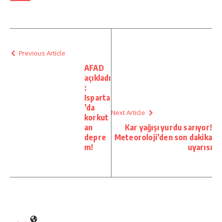
Previous Article
AFAD
açıkladı
:
Isparta
’da
Next Article
korkut
an
Kar yağışı yurdu sarıyor!
depre
Meteoroloji’den son dakika
m!
uyarısı