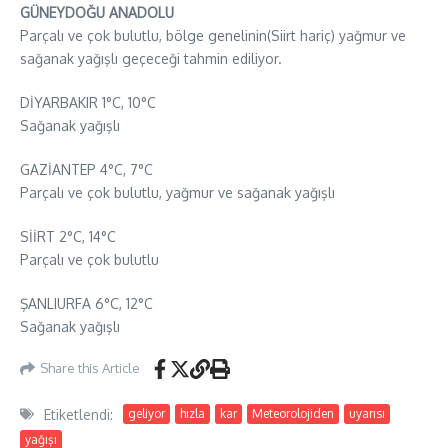
GÜNEYDOĞU ANADOLU
Parçalı ve çok bulutlu, bölge genelinin(Siirt hariç) yağmur ve
sağanak yağışlı geçeceği tahmin ediliyor.
DİYARBAKIR 1°C, 10°C
Sağanak yağışlı
GAZİANTEP 4°C, 7°C
Parçalı ve çok bulutlu, yağmur ve sağanak yağışlı
SİİRT 2°C, 14°C
Parçalı ve çok bulutlu
ŞANLIURFA 6°C, 12°C
Sağanak yağışlı
Share this Article
Etiketlendi:
geliyor
hızla
kar
Meteorolojiden
uyarısı
yağışı