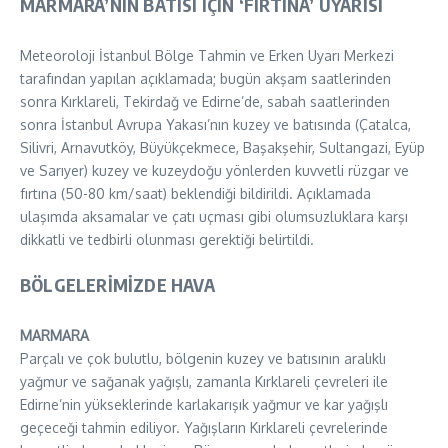
MARMARA’NIN BATISI İÇİN ‘FIRTINA’ UYARISI
Meteoroloji İstanbul Bölge Tahmin ve Erken Uyarı Merkezi
tarafından yapılan açıklamada; bugün akşam saatlerinden
sonra Kırklareli, Tekirdağ ve Edirne’de, sabah saatlerinden
sonra İstanbul Avrupa Yakası’nın kuzey ve batısında (Çatalca,
Silivri, Arnavutköy, Büyükçekmece, Başakşehir, Sultangazi, Eyüp
ve Sarıyer) kuzey ve kuzeydoğu yönlerden kuvvetli rüzgar ve
fırtına (50-80 km/saat) beklendiği bildirildi. Açıklamada
ulaşımda aksamalar ve çatı uçması gibi olumsuzluklara karşı
dikkatli ve tedbirli olunması gerektiği belirtildi.
BÖLGELERİMİZDE HAVA
MARMARA
Parçalı ve çok bulutlu, bölgenin kuzey ve batısının aralıklı
yağmur ve sağanak yağışlı, zamanla Kırklareli çevreleri ile
Edirne’nin yükseklerinde karlakarışık yağmur ve kar yağışlı
geçeceği tahmin ediliyor. Yağışların Kırklareli çevrelerinde