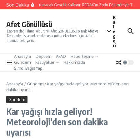
İçeriğe atla
Son Dakika
Yarınları Kurtaracak Gençlik Kalkanı: REDAK’ın Zorlu Eğitimleriyle Türkiy
K
a
Afet Gönüllüsü
t
e
Deprem değil ihmal öldürür!!! Afet GÖNÜLLÜSÜ olarak Afet ve
g
Depremler esnasında canla başla mücadele etmek için sizleri
o
aramıza bekliyoruz.
ri
Anasayfa
Deprem
AFAD
Haberleşme
Gündem
Faaliyetler
Hakkımızda
Şimdi Bağış Yap!
Anasayfa
/
Gündem
/
Kar yağışı hızla geliyor! Meteoroloji’den son
dakika uyarısı
Gündem
Kar yağışı hızla geliyor!
Meteoroloji’den son dakika
uyarısı