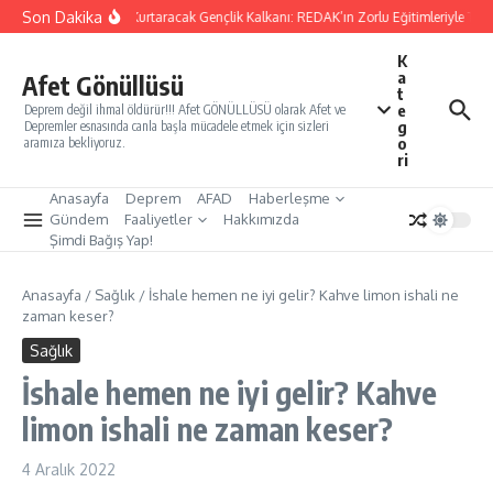
İçeriğe atla
Son Dakika
Yarınları Kurtaracak Gençlik Kalkanı: REDAK’ın Zorlu Eğitimleriyle Türk
K
a
Afet Gönüllüsü
t
e
Deprem değil ihmal öldürür!!! Afet GÖNÜLLÜSÜ olarak Afet ve
g
Depremler esnasında canla başla mücadele etmek için sizleri
o
aramıza bekliyoruz.
ri
Anasayfa
Deprem
AFAD
Haberleşme
Gündem
Faaliyetler
Hakkımızda
Şimdi Bağış Yap!
Anasayfa
/
Sağlık
/
İshale hemen ne iyi gelir? Kahve limon ishali ne
zaman keser?
Sağlık
İshale hemen ne iyi gelir? Kahve
limon ishali ne zaman keser?
4 Aralık 2022