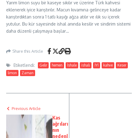
Yarım limon suyu bir kaseye sıkılır ve üzerine Türk kahvesi
eklenerek iyice karıştırılır. Macun kıvamına gelinceye kadar
karıştırdıktan sonra 1 tatlı kaşığı ağza atılır ve ılık su içerek
yutulur. Bu kür sayesinde ishal anında kesilir ve sindirim sistemi
daha düzenli çalışmaya başlar…
Share this Article
Etiketlendi:
Gelir
hemen
İshale
ishali
İYİ
kahve
Keser
limon
Zaman
Previous Article
Kas
ağrıları
nın
nedenl