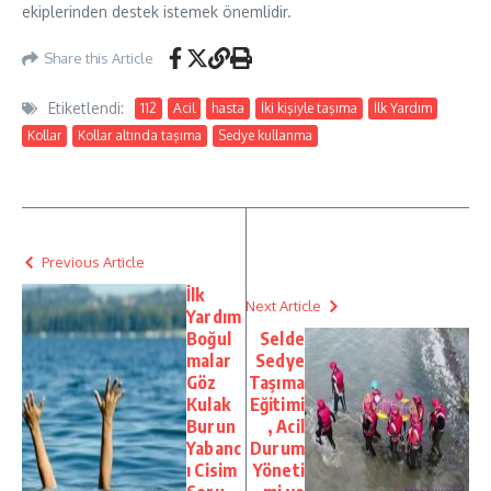
ekiplerinden destek istemek önemlidir.
Share this Article
Etiketlendi:
112
Acil
hasta
İki kişiyle taşıma
İlk Yardım
Kollar
Kollar altında taşıma
Sedye kullanma
Previous Article
İlk
Next Article
Yardım
Boğul
Selde
malar
Sedye
Göz
Taşıma
Kulak
Eğitimi
Burun
, Acil
Yabanc
Durum
ı Cisim
Yöneti