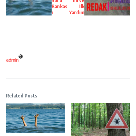
Soru
mi ve
Bankas
İlk
ı
Yardım
admin
Related Posts