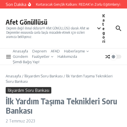
İçeriğe atla
Son Dakika
Yarınları Kurtaracak Gençlik Kalkanı: REDAK’ın Zorlu Eğitimleriyle Tür
K
a
Afet Gönüllüsü
t
e
Deprem değil ihmal öldürür!!! Afet GÖNÜLLÜSÜ olarak Afet ve
g
Depremler esnasında canla başla mücadele etmek için sizleri
o
aramıza bekliyoruz.
ri
Anasayfa
Deprem
AFAD
Haberleşme
Gündem
Faaliyetler
Hakkımızda
Şimdi Bağış Yap!
Anasayfa
/
İlkyardım Soru Bankası
/
İlk Yardım Taşıma Teknikleri
Soru Bankası
İlkyardım Soru Bankası
İlk Yardım Taşıma Teknikleri Soru
Bankası
2 Temmuz 2023