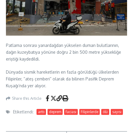
Patlama sonrası yanardağdan yükselen duman bulutlarının,
dağın kuzeybatıya yönüne doğru 2 bin 500 metre yüksekliğe
eriştiği kaydedildi.
Dünyada sismik hareketlerin en fazla görüldüğü ülkelerden
Filipinler, “ateş çemberi” olarak da bilinen Pasifik Deprem
Kuşağı’nda yer alıyor.
Share this Article
Etiketlendi:
arttı
deprem
faciası
Filipinlerde
ölü
sayısı