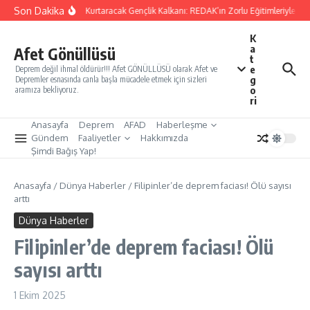
İçeriğe atla
Son Dakika
Yarınları Kurtaracak Gençlik Kalkanı: REDAK’ın Zorlu Eğitimleriyle Türk
K
a
Afet Gönüllüsü
t
e
Deprem değil ihmal öldürür!!! Afet GÖNÜLLÜSÜ olarak Afet ve
g
Depremler esnasında canla başla mücadele etmek için sizleri
o
aramıza bekliyoruz.
ri
Anasayfa
Deprem
AFAD
Haberleşme
Gündem
Faaliyetler
Hakkımızda
Şimdi Bağış Yap!
Anasayfa
/
Dünya Haberler
/
Filipinler’de deprem faciası! Ölü sayısı
arttı
Dünya Haberler
Filipinler’de deprem faciası! Ölü
sayısı arttı
1 Ekim 2025