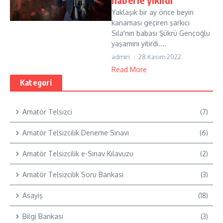
Yaklaşık bir ay önce beyin
kanaması geçiren şarkıcı
Sıla'nın babası Şükrü Gençoğlu
yaşamını yitirdi....
admin
28 Kasım 2022
Read More
Kategori
Amatör Telsizci
(7)
Amatör Telsizcilik Deneme Sınavı
(6)
Amatör Telsizcilik e-Sınav Kılavuzu
(2)
Amatör Telsizcilik Soru Bankası
(3)
Asayiş
(18)
Bilgi Bankası
(3)