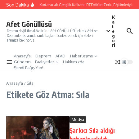
İçeriğe atla
Son Dakika
Yarınları Kurtaracak Gençlik Kalkanı: REDAK’ın Zorlu Eğitimleriyle Tü
K
a
Afet Gönüllüsü
t
e
Deprem değil ihmal öldürür!!! Afet GÖNÜLLÜSÜ olarak Afet ve
g
Depremler esnasında canla başla mücadele etmek için sizleri
o
aramıza bekliyoruz.
ri
Anasayfa
Deprem
AFAD
Haberleşme
Gündem
Faaliyetler
Hakkımızda
Şimdi Bağış Yap!
Anasayfa
/
Sıla
Etikete Göz Atma: Sıla
Medya
Şarkıcı Sıla aldığı
haberle yıkıldı