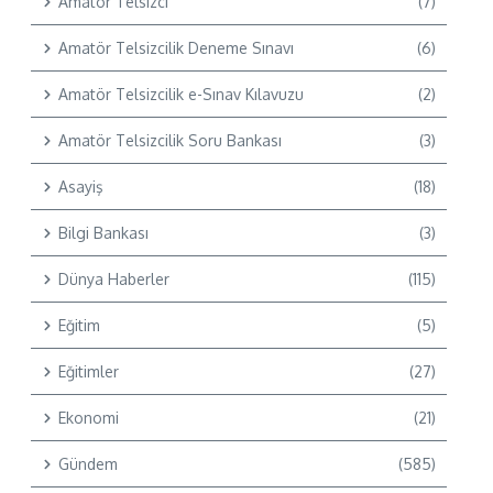
Amatör Telsizci
(7)
Amatör Telsizcilik Deneme Sınavı
(6)
Amatör Telsizcilik e-Sınav Kılavuzu
(2)
Amatör Telsizcilik Soru Bankası
(3)
Asayiş
(18)
Bilgi Bankası
(3)
Dünya Haberler
(115)
Eğitim
(5)
Eğitimler
(27)
Ekonomi
(21)
Gündem
(585)