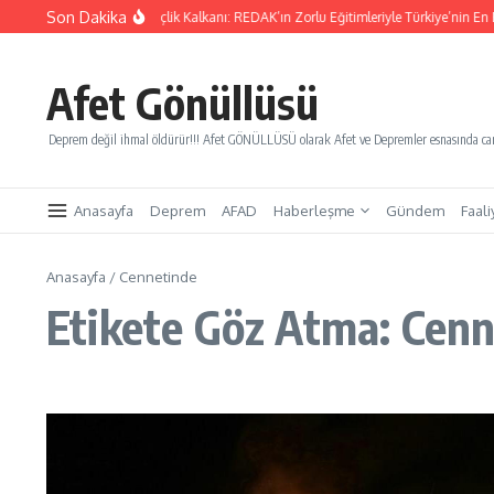
İçeriğe atla
Son Dakika
Yarınları Kurtaracak Gençlik Kalkanı: REDAK’ın Zorlu Eğitimleriyle Türkiye’nin En B
Afet Gönüllüsü
Deprem değil ihmal öldürür!!! Afet GÖNÜLLÜSÜ olarak Afet ve Depremler esnasında canl
Anasayfa
Deprem
AFAD
Haberleşme
Gündem
Faali
Anasayfa
/
Cennetinde
Etikete Göz Atma: Cen