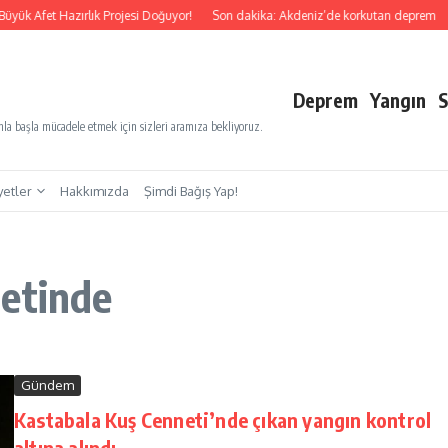
üyük Afet Hazırlık Projesi Doğuyor!
Son dakika: Akdeniz’de korkutan deprem
Deprem
Yangın
S
a başla mücadele etmek için sizleri aramıza bekliyoruz.
yetler
Hakkımızda
Şimdi Bağış Yap!
netinde
Gündem
Kastabala Kuş Cenneti’nde çıkan yangın kontrol
altına alındı