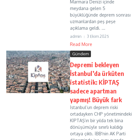
Marmara Denizi içinde
meydana gelen 5
büyüklüğünde deprem sonrası
uzmanlardan peş peşe
açıklama geldi. ...
admin
3 Ekim 2025
Read More
Gündem
Depremi bekleyen
İstanbul’da ürküten
istatistik: KİPTAŞ
sadece apartman
yapmış! Büyük fark
İstanbul’un deprem riski
ortadayken CHP yönetimindeki
KİPTAŞ’ın bir yılda tek bina
dönüşümüyle sınırlı kaldığı
ortaya çıktı. İBB'nin AK Parti