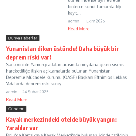
döneminde ise aynı evrede
binlerce konut tamamladığı
kayıt...
admin
1 Ekim 2025
Read More
Dünya Haberler
Yunanistan diken üstünde! Daha büyük bir
deprem riski var!
Santorini ile Yamurgi adaları arasında meydana gelen sismik
hareketliliğe ilişkin açıklamalarda bulunan Yunanistan
Depremle Mücadele Kurumu (OASP) Başkanı Efthimios Lekkas
'Adalarda deprem riski sürüy...
admin
24 Şubat 2025
Read More
Gündem
Kayak merkezindeki otelde büyük yangın:
Yaralılar var
Bolu'da Kartalkaya Kayak Merkezi'nde bulunan, içinde tatilcinin