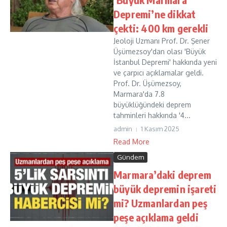
Depremi’ne dikkat
çekti: 400 km gerekli
Jeoloji Uzmanı Prof. Dr. Şener
Üşümezsoy'dan olası 'Büyük
İstanbul Depremi' hakkında yeni
ve çarpıcı açıklamalar geldi.
Prof. Dr. Üşümezsoy,
Marmara'da 7.8
büyüklüğündeki deprem
tahminleri hakkında '4...
admin
1 Kasım 2025
Read More
Gündem
Marmara’daki deprem
büyük depremin işareti
mi? Uzmanlardan peş
peşe açıklama geldi