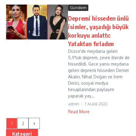
Gündem
Depremi hisseden ünlü
isimler, yaşadığı büyük
korkuyu anlattı:
Yataktan fırladım
Düzce'de meydana gelen
5.9'luk deprem, çevre illerde de
hissedildi. Gece yarısı meydana
gelen depremi hisseden Demet
Akalın, Nihat Doğan ve İrem
Derici, sosyal medya
hesaplarından paylaşım
yaparak yaş...
admin
7 Aralık 2022
Read More
1
2
Kategori