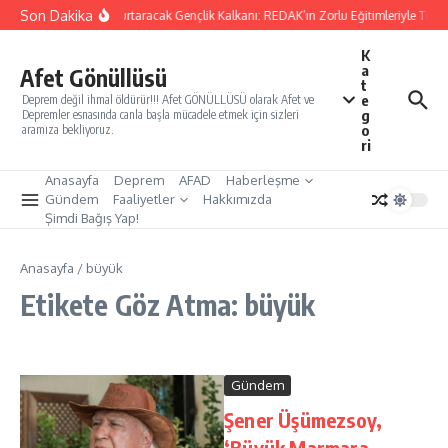
İçeriğe atla
Son Dakika
Yarınları Kurtaracak Gençlik Kalkanı: REDAK’ın Zorlu Eğitimleriyle Türki
K
a
Afet Gönüllüsü
t
e
Deprem değil ihmal öldürür!!! Afet GÖNÜLLÜSÜ olarak Afet ve
g
Depremler esnasında canla başla mücadele etmek için sizleri
o
aramıza bekliyoruz.
ri
Anasayfa
Deprem
AFAD
Haberleşme
Gündem
Faaliyetler
Hakkımızda
Şimdi Bağış Yap!
Anasayfa
/
büyük
Etikete Göz Atma: büyük
Gündem
Şener Üşümezsoy,
‘Büyük Marmara