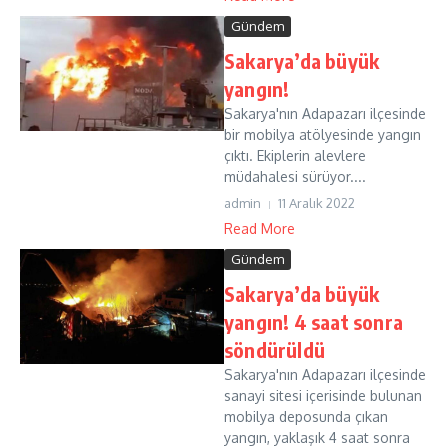
Gündem
Sakarya’da büyük
yangın!
Sakarya'nın Adapazarı ilçesinde
bir mobilya atölyesinde yangın
çıktı. Ekiplerin alevlere
müdahalesi sürüyor....
admin
11 Aralık 2022
Read More
Gündem
Sakarya’da büyük
yangın! 4 saat sonra
söndürüldü
Sakarya'nın Adapazarı ilçesinde
sanayi sitesi içerisinde bulunan
mobilya deposunda çıkan
yangın, yaklaşık 4 saat sonra