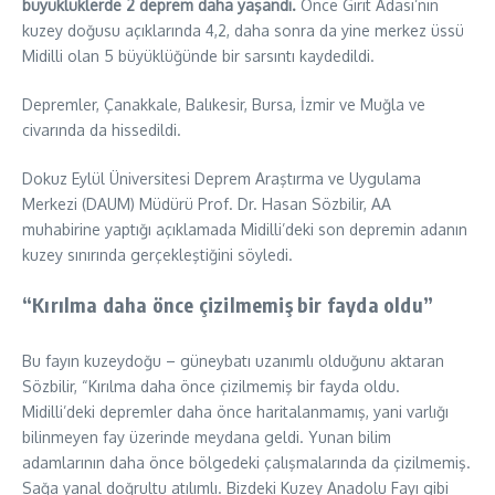
büyüklüklerde 2 deprem daha yaşandı.
Önce Girit Adası’nın
kuzey doğusu açıklarında 4,2, daha sonra da yine merkez üssü
Midilli olan 5 büyüklüğünde bir sarsıntı kaydedildi.
Depremler, Çanakkale, Balıkesir, Bursa, İzmir ve Muğla ve
civarında da hissedildi.
Dokuz Eylül Üniversitesi Deprem Araştırma ve Uygulama
Merkezi (DAUM) Müdürü Prof. Dr. Hasan Sözbilir, AA
muhabirine yaptığı açıklamada Midilli’deki son depremin adanın
kuzey sınırında gerçekleştiğini söyledi.
“Kırılma daha önce çizilmemiş bir fayda oldu”
Bu fayın kuzeydoğu – güneybatı uzanımlı olduğunu aktaran
Sözbilir, “Kırılma daha önce çizilmemiş bir fayda oldu.
Midilli’deki depremler daha önce haritalanmamış, yani varlığı
bilinmeyen fay üzerinde meydana geldi. Yunan bilim
adamlarının daha önce bölgedeki çalışmalarında da çizilmemiş.
Sağa yanal doğrultu atılımlı. Bizdeki Kuzey Anadolu Fayı gibi