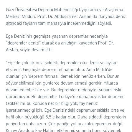
Gazi Üniversitesi Deprem Mühendisliği Uygulama ve Araştırma
Merkezi Müdürü Prof. Dr. Abdussamet Arslan da dünyada deniz
altındaki fayların tam manasıyla incelenmediğini söyledi.
Ege Denizi’nin geçmişte yaşanan depremler nedeniyle
“depremler denizi” olarak da anıldığını kaydeden Prof. Dr.
Arslan, şöyle devam etti:
“Ege’de çok sık orta şiddetli depremler olur. İzmir ve kıyılar
etkilenir. Geçmişte deprem fırtınaları oldu. Ama Midilli’de
olanlar için ‘deprem fırtınası’ demek için henüz erken. Bunun
söylenebilmesi için günlerce devam etmesi gerekir. Yıllarca
devam edenler bile var. Bu depremler nedeniyle tsunami riski
görünmüyor. Bu depremler Türkiye’de daha büyük bir depremi
tetikler mi, bu konuda net bir bilgi yok, fay henüz
işaretlenmediği için. Ege Denizi’ndeki depremler sıklıkla orta ve
hafif olur, büyüklüğü 5,5’e kadar olur. Daha şiddetli depremlerin
periyotları daha uzun. Çok paniğe yol açacak depremler değil.
Kuzey Anadolu Fay Hattını etkiler mi, şu anda bunu söylemek