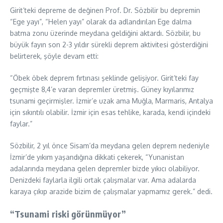
Girit’teki depreme de değinen Prof. Dr. Sözbilir bu depremin
“Ege yayı”, “Helen yayı” olarak da adlandırılan Ege dalma
batma zonu üzerinde meydana geldiğini aktardı. Sözbilir, bu
büyük fayın son 2-3 yıldır sürekli deprem aktivitesi gösterdiğini
belirterek, şöyle devam etti:
“Öbek öbek deprem fırtınası şeklinde gelişiyor. Girit’teki fay
geçmişte 8,4’e varan depremler üretmiş. Güney kıyılarımız
tsunami geçirmişler. İzmir’e uzak ama Muğla, Marmaris, Antalya
için sıkıntılı olabilir. İzmir için esas tehlike, karada, kendi içindeki
faylar.”
Sözbilir, 2 yıl önce Sisam’da meydana gelen deprem nedeniyle
İzmir’de yıkım yaşandığına dikkati çekerek, “Yunanistan
adalarında meydana gelen depremler bizde yıkıcı olabiliyor.
Denizdeki faylarla ilgili ortak çalışmalar var. Ama adalarda
karaya çıkıp arazide bizim de çalışmalar yapmamız gerek.” dedi.
“Tsunami riski görünmüyor”