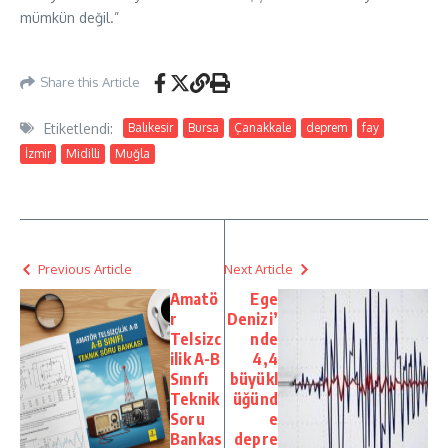
mümkün değil.”
Share this Article
Etiketlendi:
Balıkesir
Bursa
Çanakkale
deprem
fay
İzmir
Midilli
Muğla
Previous Article
Next Article
Amatö
Ege
r
Denizi’
Telsizc
nde
ilik A-B
4,4
Sınıfı
büyükl
Teknik
üğünd
Soru
e
Bankas
depre