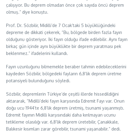
çalışıyor. Bu deprem olmadan önce çok sayıda öncü deprem
olmuş.” diye konuştu.
Prof. Dr. Sözbilir, Midilli’de 7 Ocak’taki 5 büyüklüğündeki
depreme de dikkati çekerek, “Bu, bölgede birden fazla fayın
olduğunu gösteriyor. İki fayın olduğu ifade edilebilir. Aynı fayın
birkaç gün içinde aynı büyüklükte bir deprem yaratması pek
beklenmez.” ifadelerini kullandı.
Fayın uzunluğunu bilmemekle beraber tahmin edebileceklerini
kaydeden Sözbilir, bölgedeki fayların 6,8’lik deprem üretme
potansiyeli bulunduğunu söyledi.
Sözbilir, depremlerin Türkiye’de çeşitli illerde hissedildiğini
aktararak, “Midilli’deki fayın karşısında Edremit Fayı var. Onun
doğu ucu 1944’te 6,8’lik deprem üretmiş, tsunami yaşanmıştı.
Edremit fayının Midilli karşısındaki daha kırılmayan ucunu
tetikleme olasılığı var. 6,8’lik deprem üretebilir, Çanakkale,
Balıkesir kısımları zarar görebilir, tsunami yaşanabilir.” dedi.