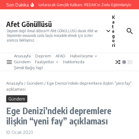
İçeriğe atla
Son Dakika
Yarınları Kurtaracak Gençlik Kalkanı: REDAK’ın Zorlu Eğitimleriyle Türk
K
a
Afet Gönüllüsü
t
e
Deprem değil ihmal öldürür!!! Afet GÖNÜLLÜSÜ olarak Afet ve
g
Depremler esnasında canla başla mücadele etmek için sizleri
o
aramıza bekliyoruz.
ri
Anasayfa
Deprem
AFAD
Haberleşme
Gündem
Faaliyetler
Hakkımızda
Şimdi Bağış Yap!
Anasayfa
/
Gündem
/
Ege Denizi’ndeki depremlere ilişkin “yeni fay”
açıklaması
Gündem
Ege Denizi’ndeki depremlere
ilişkin “yeni fay” açıklaması
10 Ocak 2023