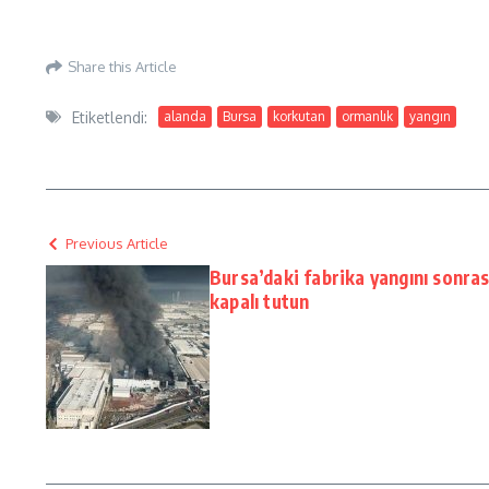
Share this Article
Etiketlendi:
alanda
Bursa
korkutan
ormanlık
yangın
Previous Article
Bursa’daki fabrika yangını sonras
kapalı tutun