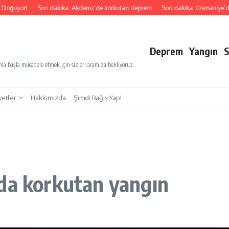
Son dakika: Akdeniz’de korkutan deprem
Son dakika: Osmaniye’de 4.4’lük 
Deprem
Yangın
S
a başla mücadele etmek için sizleri aramıza bekliyoruz.
yetler
Hakkımızda
Şimdi Bağış Yap!
da korkutan yangın