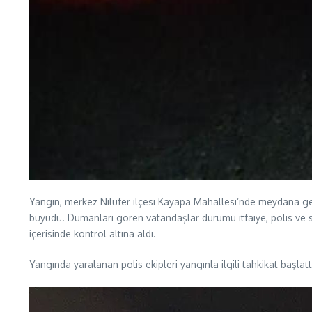
Yangın, merkez Nilüfer ilçesi Kayapa Mahallesi’nde meydana geldi
büyüdü. Dumanları gören vatandaşlar durumu itfaiye, polis ve sağ
içerisinde kontrol altına aldı.
Yangında yaralanan polis ekipleri yangınla ilgili tahkikat başlatt