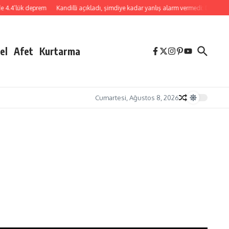
deprem
Kandilli açıkladı, şimdiye kadar yanlış alarm vermedi: Depremi önceden ö
el
Afet
Kurtarma
Cumartesi, Ağustos 8, 2026