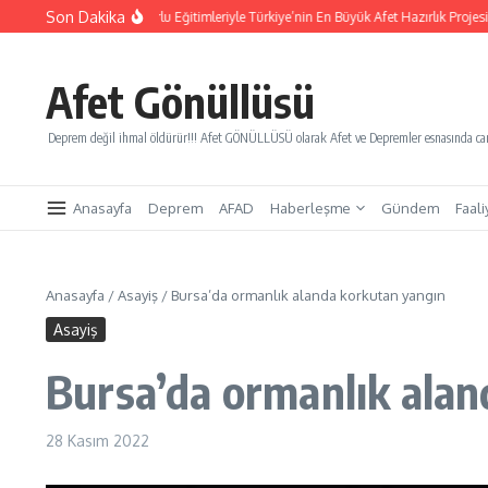
İçeriğe atla
Son Dakika
nı: REDAK’ın Zorlu Eğitimleriyle Türkiye’nin En Büyük Afet Hazırlık Projesi Doğuyor!
Afet Gönüllüsü
Deprem değil ihmal öldürür!!! Afet GÖNÜLLÜSÜ olarak Afet ve Depremler esnasında canl
Anasayfa
Deprem
AFAD
Haberleşme
Gündem
Faali
Anasayfa
/
Asayiş
/
Bursa’da ormanlık alanda korkutan yangın
Asayiş
Bursa’da ormanlık alan
28 Kasım 2022