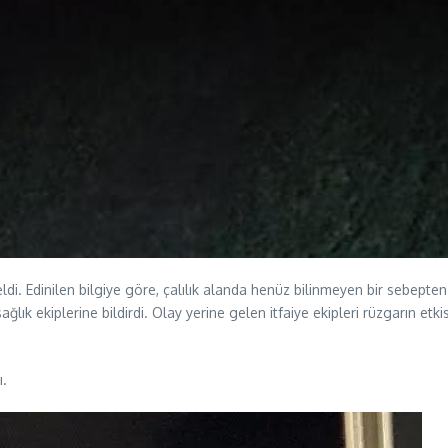
. Edinilen bilgiye göre, çalılık alanda henüz bilinmeyen bir sebepten d
lık ekiplerine bildirdi. Olay yerine gelen itfaiye ekipleri rüzgarın etk
ı.