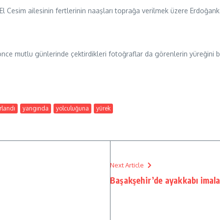
 Cesim ailesinin fertlerinin naaşları toprağa verilmek üzere Erdoğank
ce mutlu günlerinde çektirdikleri fotoğraflar da görenlerin yüreğini b
rlandı
yangında
yolculuğuna
yürek
Next Article
Başakşehir’de ayakkabı imal