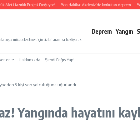
 Hazırlık Projesi Doğuyor!
Son dakika: Akdeniz’de korkutan deprem
Son daki
Deprem
Yangın
S
a başla mücadele etmek için sizleri aramıza bekliyoruz.
yetler
Hakkımızda
Şimdi Bağış Yap!
aybeden 9 kişi son yolculuğuna uğurlandı
z! Yangında hayatını kayb