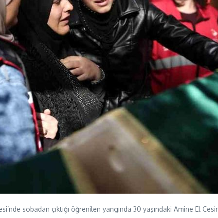
si’nde sobadan çıktığı öğrenilen yangında 30 yaşındaki Amine El Cesim,