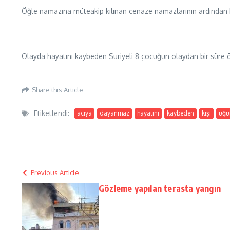
Öğle namazına müteakip kılınan cenaze namazlarının ardından El
Olayda hayatını kaybeden Suriyeli 8 çocuğun olaydan bir süre ön
Share this Article
Etiketlendi:
acıya
dayanmaz
hayatını
kaybeden
kişi
uğu
Previous Article
Gözleme yapılan terasta yangın