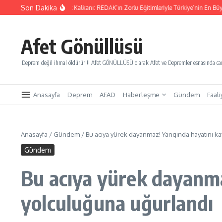
İçeriğe atla
Son Dakika
rı Kurtaracak Gençlik Kalkanı: REDAK’ın Zorlu Eğitimleriyle Türkiye’nin En Büyük Afet
Afet Gönüllüsü
Deprem değil ihmal öldürür!!! Afet GÖNÜLLÜSÜ olarak Afet ve Depremler esnasında canl
Anasayfa
Deprem
AFAD
Haberleşme
Gündem
Faali
Anasayfa
/
Gündem
/
Bu acıya yürek dayanmaz! Yangında hayatını k
Gündem
Bu acıya yürek dayanma
yolculuğuna uğurlandı