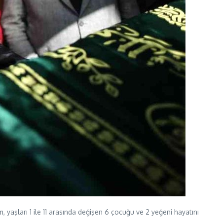
 yaşları 1 ile 11 arasında değişen 6 çocuğu ve 2 yeğeni hayatını