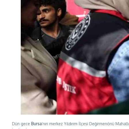
Dün gece
Bursa
‘nın merkez Yıldırım İlçesi Değirmenönü Mahalle