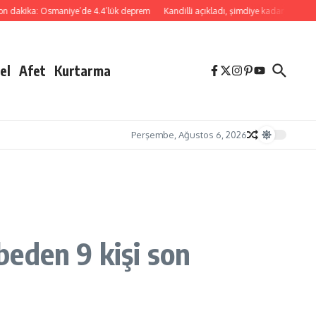
ka: Osmaniye’de 4.4’lük deprem
Kandilli açıkladı, şimdiye kadar yanlış alarm 
el
Afet
Kurtarma
Perşembe, Ağustos 6, 2026
eden 9 kişi son