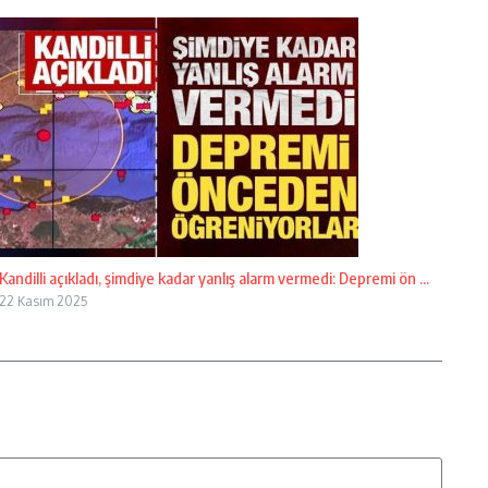
Kandilli açıkladı, şimdiye kadar yanlış alarm vermedi: Depremi ön ...
22 Kasım 2025