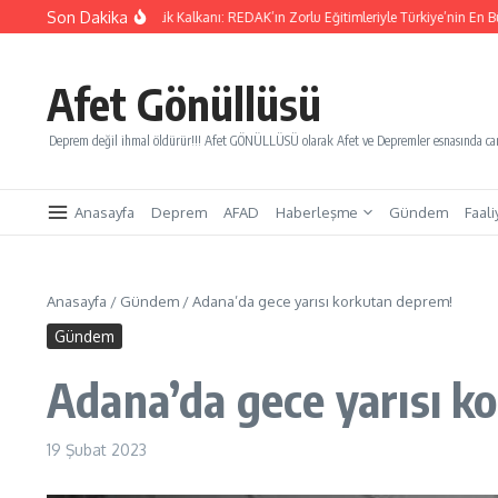
İçeriğe atla
Son Dakika
arı Kurtaracak Gençlik Kalkanı: REDAK’ın Zorlu Eğitimleriyle Türkiye’nin En Büyük Afe
Afet Gönüllüsü
Deprem değil ihmal öldürür!!! Afet GÖNÜLLÜSÜ olarak Afet ve Depremler esnasında canl
Anasayfa
Deprem
AFAD
Haberleşme
Gündem
Faali
Anasayfa
/
Gündem
/
Adana’da gece yarısı korkutan deprem!
Gündem
Adana’da gece yarısı k
19 Şubat 2023