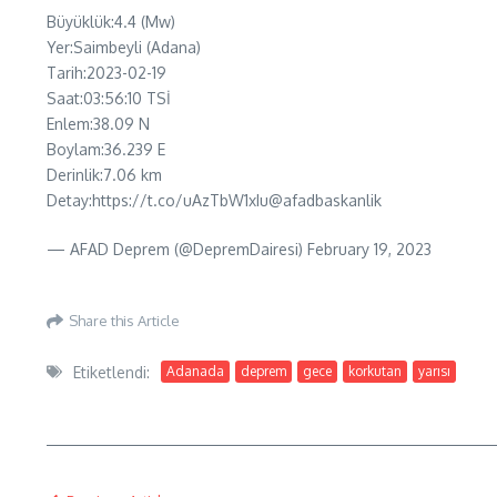
Büyüklük:4.4 (Mw)
Yer:Saimbeyli (Adana)
Tarih:2023-02-19
Saat:03:56:10 TSİ
Enlem:38.09 N
Boylam:36.239 E
Derinlik:7.06 km
Detay:https://t.co/uAzTbW1xIu@afadbaskanlik
— AFAD Deprem (@DepremDairesi) February 19, 2023
Share this Article
Etiketlendi:
Adanada
deprem
gece
korkutan
yarısı