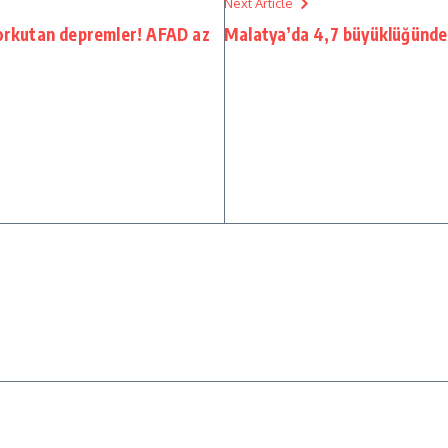
Next Article
korkutan depremler! AFAD az
Malatya’da 4,7 büyüklüğünd