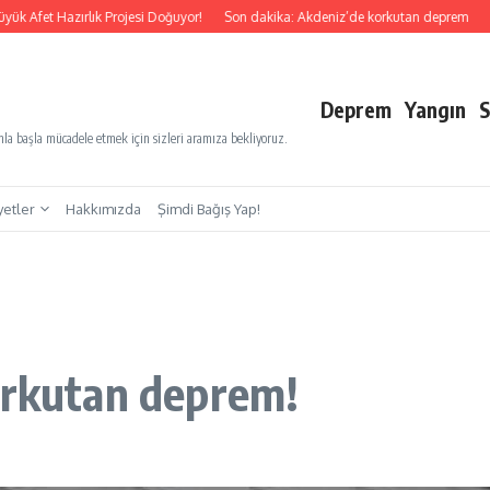
t Hazırlık Projesi Doğuyor!
Son dakika: Akdeniz’de korkutan deprem
Son dak
Deprem
Yangın
S
a başla mücadele etmek için sizleri aramıza bekliyoruz.
yetler
Hakkımızda
Şimdi Bağış Yap!
orkutan deprem!