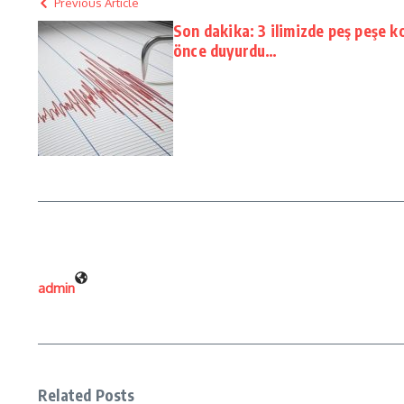
Previous Article
Son dakika: 3 ilimizde peş peşe 
önce duyurdu…
admin
Related Posts