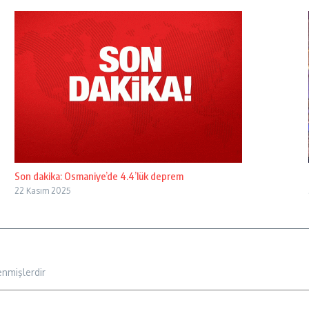
Son dakika: Osmaniye’de 4.4’lük deprem
22 Kasım 2025
enmişlerdir