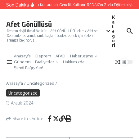
İçeriğe atla
Son Dakika
Yarınları Kurtaracak Gençlik Kalkanı: REDAK’ın Zorlu Eğitimleriyle Tü
K
a
Afet Gönüllüsü
t
e
Deprem değil ihmal öldürür!!! Afet GÖNÜLLÜSÜ olarak Afet ve
g
Depremler esnasında canla başla mücadele etmek için sizleri
o
aramıza bekliyoruz.
ri
Anasayfa
Deprem
AFAD
Haberleşme
Gündem
Faaliyetler
Hakkımızda
Şimdi Bağış Yap!
Anasayfa
/
Uncategorized
/
Uncategorized
13 Aralık 2024
Share this Article