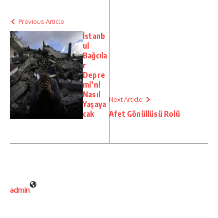
Previous Article
İstanb
ul
Bağcıla
r
Depre
mi’ni
Nasıl
Next Article
Yaşaya
cak
Afet Gönüllüsü Rolü
admin