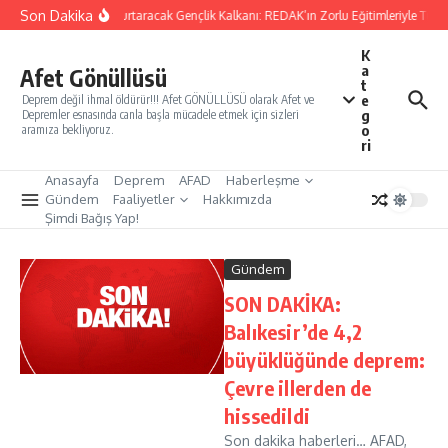
İçeriğe atla
Son Dakika
Yarınları Kurtaracak Gençlik Kalkanı: REDAK’ın Zorlu Eğitimleriyle Türki
K
a
Afet Gönüllüsü
t
e
Deprem değil ihmal öldürür!!! Afet GÖNÜLLÜSÜ olarak Afet ve
g
Depremler esnasında canla başla mücadele etmek için sizleri
o
aramıza bekliyoruz.
ri
Anasayfa
Deprem
AFAD
Haberleşme
Gündem
Faaliyetler
Hakkımızda
Şimdi Bağış Yap!
Gündem
SON DAKİKA:
Balıkesir’de 4,2
büyüklüğünde deprem:
Çevre illerden de
hissedildi
Son dakika haberleri… AFAD,