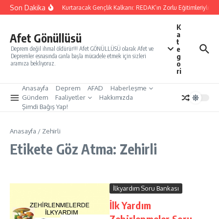
İçeriğe atla
Son Dakika
Yarınları Kurtaracak Gençlik Kalkanı: REDAK’ın Zorlu Eğitimleriyle Tü
K
a
Afet Gönüllüsü
t
e
Deprem değil ihmal öldürür!!! Afet GÖNÜLLÜSÜ olarak Afet ve
g
Depremler esnasında canla başla mücadele etmek için sizleri
o
aramıza bekliyoruz.
ri
Anasayfa
Deprem
AFAD
Haberleşme
Gündem
Faaliyetler
Hakkımızda
Şimdi Bağış Yap!
Anasayfa
/
Zehirli
Etikete Göz Atma: Zehirli
İlkyardım Soru Bankası
İlk Yardım
Zehirlenmeler Soru