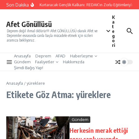
İçeriğe atla
Son Dakika
Yarınları Kurtaracak Gençlik Kalkanı: REDAK’ın Zorlu Eğitimleriyle Tü
K
a
Afet Gönüllüsü
t
e
Deprem değil ihmal öldürür!!! Afet GÖNÜLLÜSÜ olarak Afet ve
g
Depremler esnasında canla başla mücadele etmek için sizleri
o
aramıza bekliyoruz.
ri
Anasayfa
Deprem
AFAD
Haberleşme
Gündem
Faaliyetler
Hakkımızda
Şimdi Bağış Yap!
Anasayfa
/
yüreklere
Etikete Göz Atma: yüreklere
Gündem
Herkesin merak ettiği
soru canlı yayında