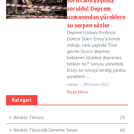
soruldu! Deprem
uzmanından yüreklere
su serpen sözler
Deprem Uzmanı Profesör
Doktor Şükrü Ersoy'a konuk
olduğu canlı yayında "Dün
geceki Düzce depremi
beklenen İstanbul depremini
tetikler mi?" sorusu yöneltildi.
Ersoy bu soruya verdiği yanıtla
yüreklere ...
admin
28 Kasım 2022
Read More
Kategori
Amatör Telsizci
(7)
Amatör Telsizcilik Deneme Sınavı
(6)