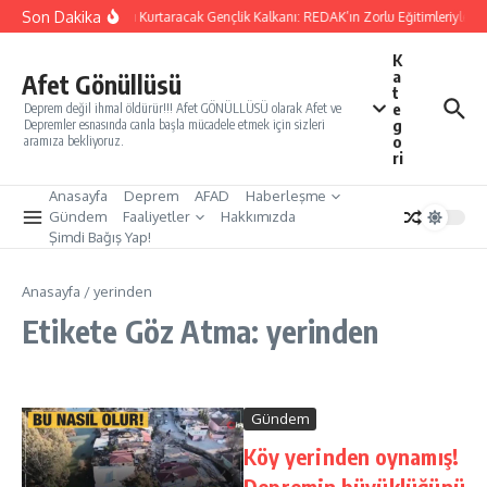
İçeriğe atla
Son Dakika
Yarınları Kurtaracak Gençlik Kalkanı: REDAK’ın Zorlu Eğitimleriyle Tü
K
a
Afet Gönüllüsü
t
e
Deprem değil ihmal öldürür!!! Afet GÖNÜLLÜSÜ olarak Afet ve
g
Depremler esnasında canla başla mücadele etmek için sizleri
o
aramıza bekliyoruz.
ri
Anasayfa
Deprem
AFAD
Haberleşme
Gündem
Faaliyetler
Hakkımızda
Şimdi Bağış Yap!
Anasayfa
/
yerinden
Etikete Göz Atma: yerinden
Gündem
Köy yerinden oynamış!
Depremin büyüklüğünü