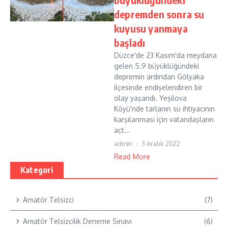
depremden sonra su
kuyusu yanmaya
başladı
Düzce'de 23 Kasım'da meydana
gelen 5.9 büyüklüğündeki
depremin ardından Gölyaka
ilçesinde endişelendiren bir
olay yaşandı. Yeşilova
Köyü'nde tarlanın su ihtiyacının
karşılanması için vatandaşların
açt...
admin
3 Aralık 2022
Read More
Kategori
Amatör Telsizci
(7)
Amatör Telsizcilik Deneme Sınavı
(6)