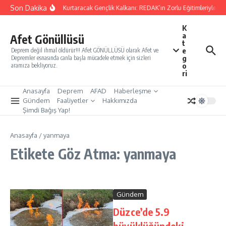
İçeriğe atla
Son Dakika
Yarınları Kurtaracak Gençlik Kalkanı: REDAK’ın Zorlu Eğitimleriyle Tür
K
a
Afet Gönüllüsü
t
e
Deprem değil ihmal öldürür!!! Afet GÖNÜLLÜSÜ olarak Afet ve
g
Depremler esnasında canla başla mücadele etmek için sizleri
o
aramıza bekliyoruz.
ri
Anasayfa
Deprem
AFAD
Haberleşme
Gündem
Faaliyetler
Hakkımızda
Şimdi Bağış Yap!
Anasayfa
/
yanmaya
Etikete Göz Atma: yanmaya
Gündem
Düzce’de 5.9
büyüklüğündeki