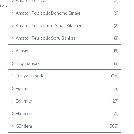
Amatör Telsizci
(7)
n 25
Amatör Telsizcilik Deneme Sınavı
(6)
Amatör Telsizcilik e-Sınav Kılavuzu
(2)
Amatör Telsizcilik Soru Bankası
(3)
Asayiş
(18)
Bilgi Bankası
(3)
Dünya Haberler
(115)
Eğitim
(5)
Eğitimler
(27)
Ekonomi
(21)
Gündem
(585)