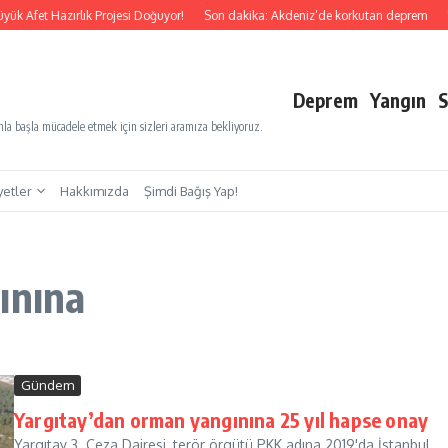
yük Afet Hazırlık Projesi Doğuyor!
Son dakika: Akdeniz’de korkutan deprem
S
Deprem
Yangın
S
a başla mücadele etmek için sizleri aramıza bekliyoruz.
yetler
Hakkımızda
Şimdi Bağış Yap!
ınına
Gündem
Yargıtay’dan orman yangınına 25 yıl hapse onay
Yargıtay 3. Ceza Dairesi, terör örgütü PKK adına 2019'da İstanbul