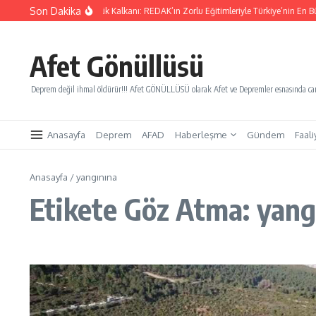
İçeriğe atla
Son Dakika
Yarınları Kurtaracak Gençlik Kalkanı: REDAK’ın Zorlu Eğitimleriyle Türkiye’nin En Bü
Afet Gönüllüsü
Deprem değil ihmal öldürür!!! Afet GÖNÜLLÜSÜ olarak Afet ve Depremler esnasında canl
Anasayfa
Deprem
AFAD
Haberleşme
Gündem
Faali
Anasayfa
/
yangınına
Etikete Göz Atma: yang