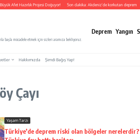
üyük Afet Hazırlık Projesi Doğuyor!
Son dakika: Akdeniz’de korkutan deprem
Deprem
Yangın
S
a başla mücadele etmek için sizleri aramıza bekliyoruz.
yetler
Hakkımızda
Şimdi Bağış Yap!
öy Çayı
Yaşam Tarzı
Türkiye’de deprem riski olan bölgeler nerelerdir?
Türkiye fay hattı haritası…