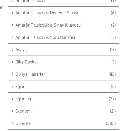
Amatör Telsizci
(7)
er
Amatör Telsizcilik Deneme Sınavı
(6)
ı
Amatör Telsizcilik e-Sınav Kılavuzu
(2)
Amatör Telsizcilik Soru Bankası
(3)
Asayiş
(18)
Bilgi Bankası
(3)
Dünya Haberler
(115)
Eğitim
(5)
Eğitimler
(27)
Ekonomi
(21)
Gündem
(585)