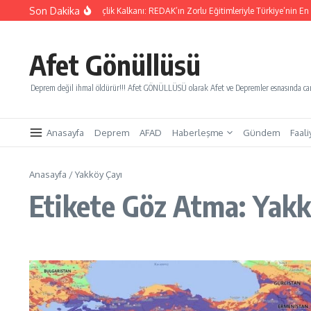
İçeriğe atla
Son Dakika
Yarınları Kurtaracak Gençlik Kalkanı: REDAK’ın Zorlu Eğitimleriyle Türkiye’nin En B
Afet Gönüllüsü
Deprem değil ihmal öldürür!!! Afet GÖNÜLLÜSÜ olarak Afet ve Depremler esnasında canl
Anasayfa
Deprem
AFAD
Haberleşme
Gündem
Faali
Anasayfa
/
Yakköy Çayı
Etikete Göz Atma: Yakk