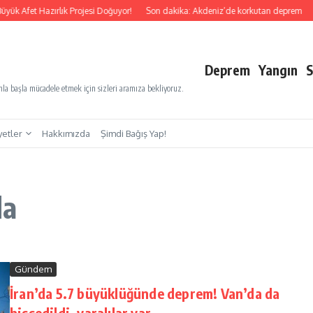
yük Afet Hazırlık Projesi Doğuyor!
Son dakika: Akdeniz’de korkutan deprem
S
Deprem
Yangın
S
a başla mücadele etmek için sizleri aramıza bekliyoruz.
yetler
Hakkımızda
Şimdi Bağış Yap!
da
Gündem
İran’da 5.7 büyüklüğünde deprem! Van’da da
hissedildi, yaralılar var