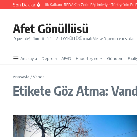
İçeriğe atla
Son Dakika
Yarınları Kurtaracak Gençlik Kalkanı: REDAK’ın Zorlu Eğitimleriyle Türkiye’nin En Bü
Afet Gönüllüsü
Deprem değil ihmal öldürür!!! Afet GÖNÜLLÜSÜ olarak Afet ve Depremler esnasında canl
Anasayfa
Deprem
AFAD
Haberleşme
Gündem
Faali
Anasayfa
/
Vanda
Etikete Göz Atma: Van