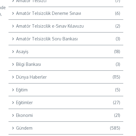
Amatör Telsizci
(7)
nde
Amatör Telsizcilik Deneme Sınavı
(6)
,
Amatör Telsizcilik e-Sınav Kılavuzu
(2)
Amatör Telsizcilik Soru Bankası
(3)
Asayiş
(18)
Bilgi Bankası
(3)
Dünya Haberler
(115)
Eğitim
(5)
Eğitimler
(27)
Ekonomi
(21)
Gündem
(585)