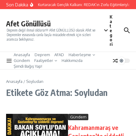
İçeriğe atla
Son Dakika
Yarınları Kurtaracak Gençlik Kalkanı: REDAK’ın Zorlu Eğitimleriyle Tür
K
a
Afet Gönüllüsü
t
e
Deprem değil ihmal öldürür!!! Afet GÖNÜLLÜSÜ olarak Afet ve
g
Depremler esnasında canla başla mücadele etmek için sizleri
o
aramıza bekliyoruz.
ri
Anasayfa
Deprem
AFAD
Haberleşme
Gündem
Faaliyetler
Hakkımızda
Şimdi Bağış Yap!
Anasayfa
/
Soyludan
Etikete Göz Atma: Soyludan
Gündem
Kahramanmaraş ve
Gaziantep’te şiddetli