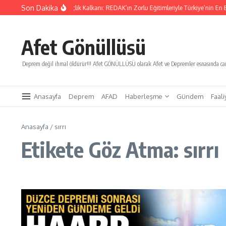
İçeriğe atla
Son Dakika
Yarınları Kurtaracak Gençlik Kalkanı: REDAK’ın Zorlu Eğitimleriyle Türkiye’nin En B
Afet Gönüllüsü
Deprem değil ihmal öldürür!!! Afet GÖNÜLLÜSÜ olarak Afet ve Depremler esnasında canl
Anasayfa
Deprem
AFAD
Haberleşme
Gündem
Faali
Anasayfa
/
sırrı
Etikete Göz Atma: sırrı