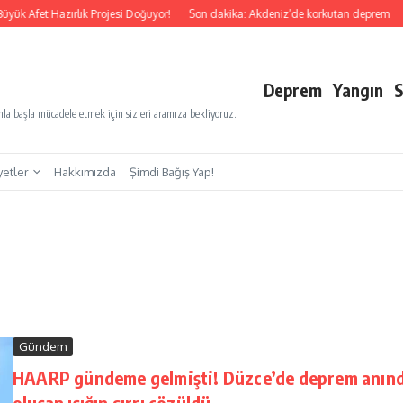
üyük Afet Hazırlık Projesi Doğuyor!
Son dakika: Akdeniz’de korkutan deprem
Deprem
Yangın
S
a başla mücadele etmek için sizleri aramıza bekliyoruz.
yetler
Hakkımızda
Şimdi Bağış Yap!
Gündem
HAARP gündeme gelmişti! Düzce’de deprem anın
oluşan ışığın sırrı çözüldü