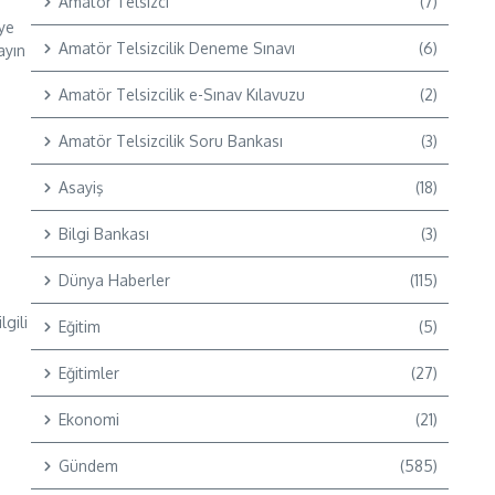
Amatör Telsizci
(7)
ye
Amatör Telsizcilik Deneme Sınavı
(6)
ayın
Amatör Telsizcilik e-Sınav Kılavuzu
(2)
Amatör Telsizcilik Soru Bankası
(3)
Asayiş
(18)
Bilgi Bankası
(3)
Dünya Haberler
(115)
lgili
Eğitim
(5)
Eğitimler
(27)
Ekonomi
(21)
Gündem
(585)