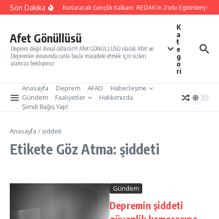
İçeriğe atla
Son Dakika
Yarınları Kurtaracak Gençlik Kalkanı: REDAK’ın Zorlu Eğitimleriyle Tü
K
a
Afet Gönüllüsü
t
e
Deprem değil ihmal öldürür!!! Afet GÖNÜLLÜSÜ olarak Afet ve
g
Depremler esnasında canla başla mücadele etmek için sizleri
o
aramıza bekliyoruz.
ri
Anasayfa
Deprem
AFAD
Haberleşme
Gündem
Faaliyetler
Hakkımızda
Şimdi Bağış Yap!
Anasayfa
/
şiddeti
Etikete Göz Atma: şiddeti
Gündem
Depremin şiddeti
güvenlik kamerasına