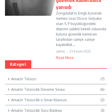
yansıdı
Zonguldak'ın Ereğli ilçesinde
merkez üssü Düzce Gölyaka
olan 5.9 büyüklüğündeki
deprem şiddeti bebek odasında
buluna güvenlik kamerası
tarafından saniye saniye
kaydedildi....
admin
23 Kasım 2022
Read More
Kategori
Amatör Telsizci
(7)
Amatör Telsizcilik Deneme Sınavı
(6)
Amatör Telsizcilik e-Sınav Kılavuzu
(2)
Amatör Telsizcilik Soru Bankası
(3)