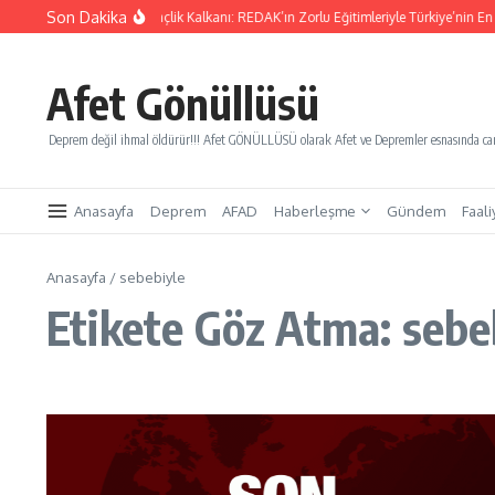
İçeriğe atla
Son Dakika
Yarınları Kurtaracak Gençlik Kalkanı: REDAK’ın Zorlu Eğitimleriyle Türkiye’nin En B
Afet Gönüllüsü
Deprem değil ihmal öldürür!!! Afet GÖNÜLLÜSÜ olarak Afet ve Depremler esnasında canl
Anasayfa
Deprem
AFAD
Haberleşme
Gündem
Faali
Anasayfa
/
sebebiyle
Etikete Göz Atma: sebe