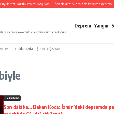
üyük Afet Hazırlık Projesi Doğuyor!
Son dakika: Akdeniz’de korkutan deprem
Deprem
Yangın
S
a başla mücadele etmek için sizleri aramıza bekliyoruz.
yetler
Hakkımızda
Şimdi Bağış Yap!
biyle
Gündem
Son dakika… Bakan Koca: İzmir’deki depremde pa
sebebiyle 64 kişi etkilendi