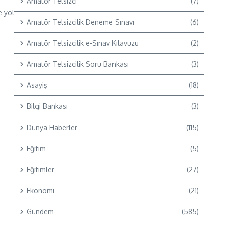
Amatör Telsizci
(7)
e yol
Amatör Telsizcilik Deneme Sınavı
(6)
ı
Amatör Telsizcilik e-Sınav Kılavuzu
(2)
Amatör Telsizcilik Soru Bankası
(3)
Asayiş
(18)
Bilgi Bankası
(3)
Dünya Haberler
(115)
Eğitim
(5)
Eğitimler
(27)
Ekonomi
(21)
Gündem
(585)