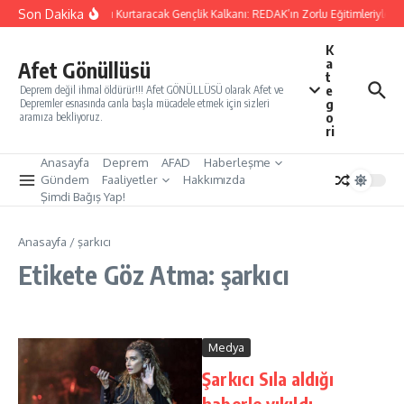
İçeriğe atla
Son Dakika
Yarınları Kurtaracak Gençlik Kalkanı: REDAK’ın Zorlu Eğitimleriyle Tü
K
a
Afet Gönüllüsü
t
e
Deprem değil ihmal öldürür!!! Afet GÖNÜLLÜSÜ olarak Afet ve
g
Depremler esnasında canla başla mücadele etmek için sizleri
o
aramıza bekliyoruz.
ri
Anasayfa
Deprem
AFAD
Haberleşme
Gündem
Faaliyetler
Hakkımızda
Şimdi Bağış Yap!
Anasayfa
/
şarkıcı
Etikete Göz Atma: şarkıcı
Medya
Şarkıcı Sıla aldığı
haberle yıkıldı