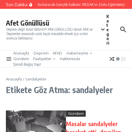
İçeriğe atla
Son Dakika
Yarınları Kurtaracak Gençlik Kalkanı: REDAK’ın Zorlu Eğitimleriyle Tü
K
a
Afet Gönüllüsü
t
e
Deprem değil ihmal öldürür!!! Afet GÖNÜLLÜSÜ olarak Afet ve
g
Depremler esnasında canla başla mücadele etmek için sizleri
o
aramıza bekliyoruz.
ri
Anasayfa
Deprem
AFAD
Haberleşme
Gündem
Faaliyetler
Hakkımızda
Şimdi Bağış Yap!
Anasayfa
/
sandalyeler
Etikete Göz Atma: sandalyeler
Gündem
Masalar sandalyeler
hareket etti, devrilen