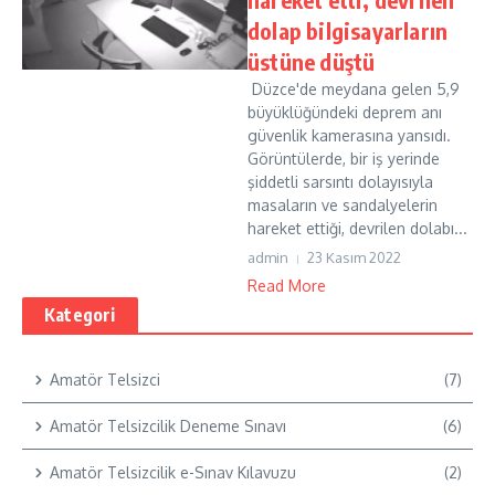
dolap bilgisayarların
üstüne düştü
Düzce'de meydana gelen 5,9
büyüklüğündeki deprem anı
güvenlik kamerasına yansıdı.
Görüntülerde, bir iş yerinde
şiddetli sarsıntı dolayısıyla
masaların ve sandalyelerin
hareket ettiği, devrilen dolabı...
admin
23 Kasım 2022
Read More
Kategori
Amatör Telsizci
(7)
Amatör Telsizcilik Deneme Sınavı
(6)
Amatör Telsizcilik e-Sınav Kılavuzu
(2)