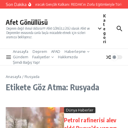
İçeriğe atla
Son Dakika
Yarınları Kurtaracak Gençlik Kalkanı: REDAK’ın Zorlu Eğitimleriyle Türkiye’
K
a
Afet Gönüllüsü
t
e
Deprem değil ihmal öldürür!!! Afet GÖNÜLLÜSÜ olarak Afet ve
g
Depremler esnasında canla başla mücadele etmek için sizleri
o
aramıza bekliyoruz.
ri
Anasayfa
Deprem
AFAD
Haberleşme
Gündem
Faaliyetler
Hakkımızda
Şimdi Bağış Yap!
Anasayfa
/
Rusyada
Etikete Göz Atma: Rusyada
Dünya Haberler
Petrol rafinerisi alev
aldı! Rusya’da yangın