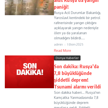
paniği!
Rusya Acil Durumlar Bakanlığı,
Yaroslavl kentindeki bir petrol
rafinerisinde yangın çıktığını
açıklayarak yangın nedeniyle
ölen ya da yaralanan
olmadığını bildirdi....
admin
1 Ekim 2025
Read More
Dünya Haberler
Son dakika: Rusya’da
7,8 büyüklüğünde
şiddetli deprem!
Tsunami alarmı verildi
Son dakika haberi... Rusya'nın
Kamçatka Yarımadasında 7,8
büyüklüğünde deprem
meydana geldi. Şiddetli