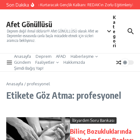
İçeriğe atla
Son Dakika
Yarınları Kurtaracak Gençlik Kalkanı: REDAK’ın Zorlu Eğitimleriyle Tü
K
a
Afet Gönüllüsü
t
e
Deprem değil ihmal öldürür!!! Afet GÖNÜLLÜSÜ olarak Afet ve
g
Depremler esnasında canla başla mücadele etmek için sizleri
o
aramıza bekliyoruz.
ri
Anasayfa
Deprem
AFAD
Haberleşme
Gündem
Faaliyetler
Hakkımızda
Şimdi Bağış Yap!
Anasayfa
/
profesyonel
Etikete Göz Atma: profesyonel
İlkyardım Soru Bankası
Bilinç Bozukluklarında
İlk Yardım Soru Bankası